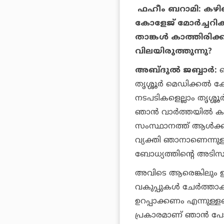
ഫഹീം ബറാമി: കഴിഞ
കോളേജ് മോർച്ചറിക്
താങ്കൾ കാത്തിരിക
വിലയിരുത്തുന്നു?
അബ്ദുൽ ജബ്ബാർ:
ഞ
തൃശ്ശൂർ മെഡിക്കൽ 
നടപടികളെല്ലാം തൃശ്ശ
ഞാൻ വാർത്തയിൽ കണ്
സംസ്ഥാന
ത്ത്
ആൾക്ക
വ്യക്തി ഞാനാ
ണെ
ന്ന
ബോധ്യത്തിന്റെ അടിസ
അവിടെ ആരെങ്കിലും ഉണ
വകുപ്പുകൾ ചേർ
ത്താ
ഉറപ്പാക്കണം എന്നുള്
പ്രകാരമാണ് ഞാൻ പോ