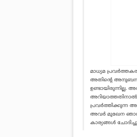
മാധ്യമ പ്രവർത്തക
അതിന്റെ അനുബന്ധമ
ഉണ്ടായിരുന്നില്ല.
അറി
യാത്തതിനാ
പ്രവർത്തിക്കുന്ന 
അവർ
മു
ഖേന
ഞാ
കാര്യങ്ങൾ
ചോദിച്ച