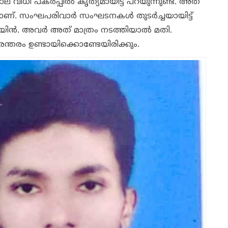
ല വിധി പകർപ്പിൽ കൃത്യമായിട്ട് പറയുന്നുണ്ട്. അത്
ാണ്
. സംഘപരിവാർ സംഘടനകൾ തുടർച്ചയായിട്ട്
ാമ്പയിൻ. അവർ അത് മാത്രം നടത്തിയാൽ മതി.
ന്തരം ഉണ്ടായിക്കൊണ്ടേയിരിക്കും.