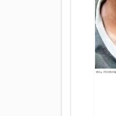
രാം നാര