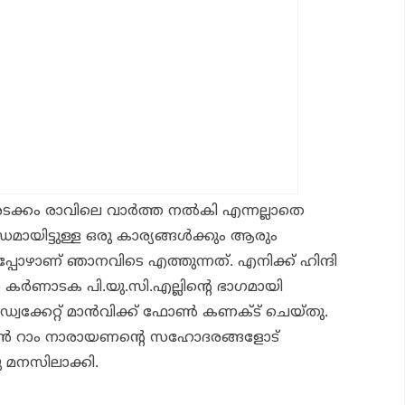
ര
ടക്കം രാവിലെ വാർത്ത
നൽകി
എന്നല്ലാതെ
ായിട്ടുള്ള ഒരു കാര്യങ്ങൾക്കും ആരും
 അപ്പോഴാണ് ഞാ
നവിടെ
എത്തുന്നത്. എനിക്ക് ഹിന്ദി
ൽ
കർണാടക
പി.യു.സി.എ
ല്ലി
ന്റെ
ഭാഗമായി
അഡ്വക്കേറ്റ് മാൻവിക്ക് ഫോൺ കണക്ട് ചെയ്തു.
ൻ
റാം
നാരായണന്റെ
സഹോദരങ്ങളോട്
ു
മനസിലാക്കി
.