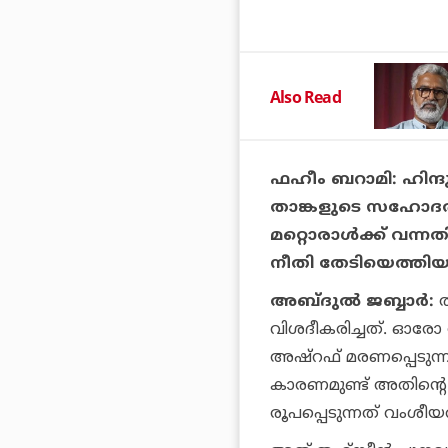
Also Read
ഫഹീം ബറാമി:
ഹിന്
താങ്കളുടെ സഹോദ
മറ്റൊരാൾക്ക് വന്
നീതി തേടിയെത്തിയ
അബ്ദുൽ ജബ്ബാർ:
വിശദീകരിച്ചത്. ഓ
രോ
അഷ്റഫ് മരണപ്പെടുന്
കാരണമുണ്ട് അതിന്റെ
രൂപപ്പെടുന്നത് വംശ