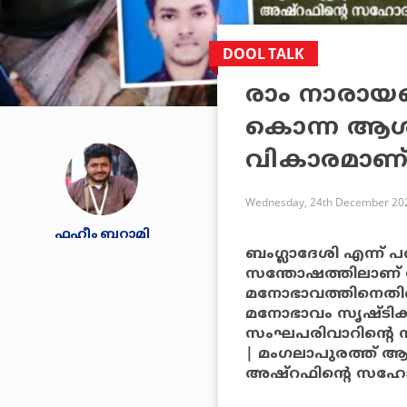
DOOL TALK
രാം നാരാ
കൊന്ന ആൾക്
വികാരമാണ്
Wednesday, 24th December 202
ഫഹീം ബറാമി
ബംഗ്ലാദേശി എന്ന് പ
സന്തോഷത്തിലാണ് ആ
മനോഭാവത്തിനെതിരെയ
മനോഭാവം സൃഷ്ടിക്ക
സംഘപരിവാറിന്റെ ന
| മംഗലാപുരത്ത് ആള്‍
അഷ്‌റഫിന്റെ സഹോദര