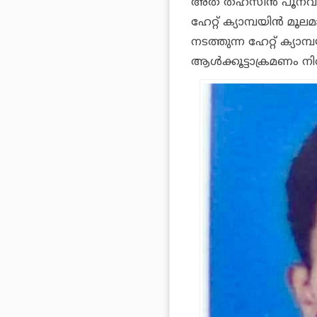
അത് ത
ഹ്
സീ
ൻ
പൂ
നവാ
ഹേറ്റ് ക്യാമ്പയിൻ
മൂലമ
നടത്തുന്ന ഹേറ്റ് ക്യ
ആൾക്കൂട്ടാക്രമണം നിര