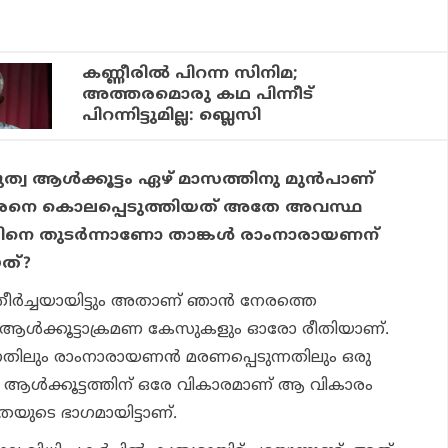
കണ്ണീരിൽ പിറന്ന സിനിമ;
അത്തരമൊരു കഥ പിന്നീട്
പിറന്നിട്ടുമില്ല: ബ്ലെസി
ദുത്വ ആൾക്കൂട്ടം ഏഴ് മാസത്തിനു മുൻപാണ്
രനെ കൊലപ്പെടുത്തിയത് അതേ അവസ്ഥ
നതിനെ തുടർന്നാണോ താങ്കൾ രാംനാരായണന്
ത്?
തീർച്ചയായിട്ടും അതാണ് ഞാൻ നേരത്തെ
ആൾക്കൂ
ട്ടാ
ക്രമണ കേസുക
ളും
ഓരോ രീതിയാണ്.
നതി
ലും
രാംനാരായണൻ മരണപ്പെടുന്നതിലും ഒരു
 ആൾക്കൂട്ടത്തിന് ഒരേ വികാരമാണ്
ആ
വികാ
രം
ീയതയുടെ ഭാഗമായി
ട്ടാണ്
.