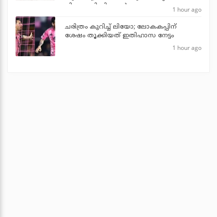
പിണറായി വിജയന്‍
1 hour ago
ചരിത്രം കുറിച്ച് ലിയോ; ലോകകപ്പിന്
ശേഷം തൂക്കിയത് ഇതിഹാസ നേട്ടം
1 hour ago