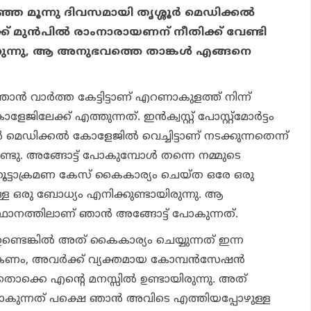
്ഞ മൂന്നു ദിവസമായി തൃശ്ശൂർ മെഡിക്കൽ
ക് മുൻപിൽ രാംനാരായണന് നീതിക്ക് വേണ്ടി
്കുന്നു, ആ അനുഭവത്തെ താങ്കൾ എങ്ങനെ
ാൻ വാർത്ത കേട്ടിട്ടാണ് എറണാകുള
ത്ത്
നിന്ന്
കോളേജി
ലേക്ക്
എത്തുന്നത്
. ഇൻക്വസ്റ്റ് പോസ്റ്റ്മോർട്ടം
ൂർ മെഡിക്കൽ കോളേജിൽ വെച്ചിട്ടാണ് നടക്കുന്നതെ
ന്ന്
ടു. അങ്ങോട്ട് പോകുമ്പോൾ തന്നെ
നമ്മുടെ
ൂ
ട്ടാ
ക്രമണ കേസ് കൈകാര്യം ചെയ്ത ഒരേ ഒരു
ുള്ള ഒരു ബോധ്യം എനിക്കുണ്ടായിരുന്നു. ആ
്ഥാനത്തിലാണ് ഞാൻ അങ്ങോട്ട് പോകുന്നത്.
്ടെങ്കിൽ അത് കൈകാര്യം ചെയ്യുന്നത് ഇന്ന
ക
ണം, അവർക്ക് വ്യക്ത
മായ
കോമ്പൻസേഷൻ
ളതൊക്കെ എന്റെ മനസ്സിൽ ഉണ്ടായിരുന്നു. അത്
കുന്നത് പക്ഷെ ഞാൻ അവിടെ എത്തിയപ്പോ
ഴു
ള്ള