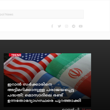
TRENDING
ഇറാന്‍ സര്‍ക്കാരിനെ
അട്ടിമറിക്കാനുള്ള പരാജയപ്പെട്ട
പദ്ധതി: മൊസാദിലെ രണ്ട്
ഉന്നതോദ്യോഗസ്ഥരെ പുറത്താക്കി
16 min
റെന്വര്‍ പി