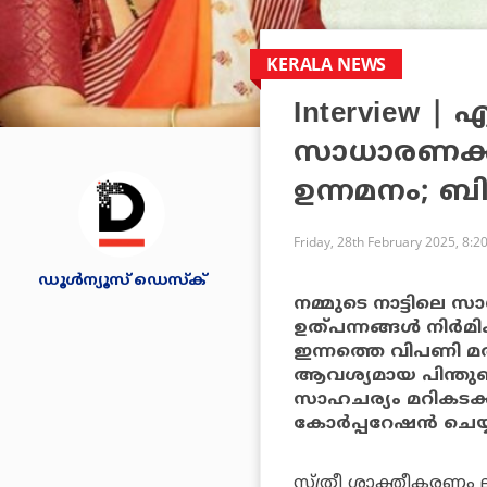
KERALA NEWS
Interview | 
സാധാരണക്ക
ഉന്നമനം; ബി
Friday, 28th February 2025, 8:2
ഡൂള്‍ന്യൂസ് ഡെസ്‌ക്
നമ്മുടെ നാട്ടിലെ 
ഉത്പന്നങ്ങള്‍ നിര്‍മ
ഇന്നത്തെ വിപണി മത
ആവശ്യമായ പിന്തുണ വ
സാഹചര്യം മറികട
കോര്‍പ്പറേഷന്‍ ചെയ്യ
സ്ത്രീ ശാക്തീകരണം ലക