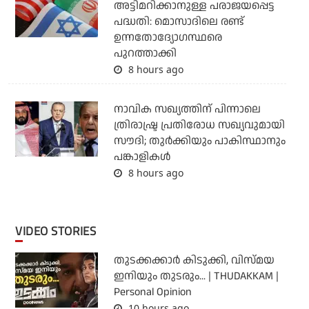
അട്ടിമറിക്കാനുള്ള പരാജയപ്പെട്ട
പദ്ധതി: മൊസാദിലെ രണ്ട്
ഉന്നതോദ്യോഗസ്ഥരെ
പുറത്താക്കി
8 hours ago
നാവിക സഖ്യത്തിന് പിന്നാലെ
ത്രിരാഷ്ട്ര പ്രതിരോധ സഖ്യവുമായി
സൗദി; തുര്‍ക്കിയും പാകിസ്ഥാനും
പങ്കാളികള്‍
8 hours ago
VIDEO STORIES
തുടക്കക്കാര്‍ കിടുക്കി, വിസ്മയ
ഇനിയും തുടരും... | THUDAKKAM |
Personal Opinion
10 hours ago