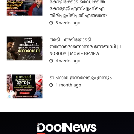
കോഴിക്കോട് മെഡിക്കൽ
കോളേജ് എസ്.എഫ്.ഐ
തിരിച്ചുപിടിച്ചത് എങ്ങനെ?
3 weeks ago
അടി... അടിയോടടി...
ഇതൊരൊന്നൊന്നര നോബഡി | I
NOBODY | MOVIE REVIEW
4 weeks ago
ബംഗാള്‍ ഇന്നലെയും ഇന്നും
1 month ago