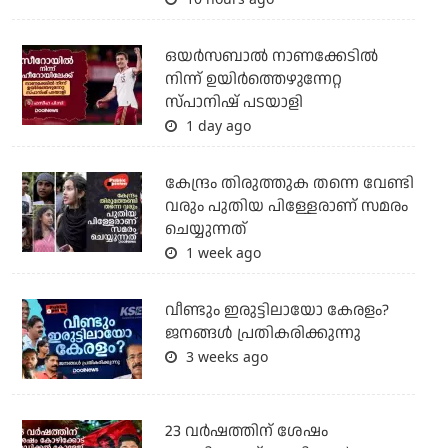
ഒയര്‍സബാൽ നാണക്കേടിൽ
നിന്ന് ഉയിർത്തെഴുന്നേറ്റ
സ്പാനിഷ് പടയാളി
1 day ago
കേന്ദ്രം തിരുത്തുക തന്നെ വേണ്ടി
വരും പുതിയ പിള്ളേരാണ് സമരം
ചെയ്യുന്നത്
1 week ago
വീണ്ടും ഇരുട്ടിലായോ കേരളം?
ജനങ്ങൾ പ്രതികരിക്കുന്നു
3 weeks ago
23 വർഷത്തിന് ശേഷം