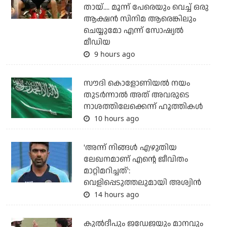
തായ്.... മൂന്ന് പേരെയും വെച്ച് ഒരു
ആക്ഷന്‍ സിനിമ ആരെങ്കിലും
ചെയ്യുമോ എന്ന് സോഷ്യല്‍
മീഡിയ
9 hours ago
സൗദി കൊളോണിയല്‍ നയം
തുടര്‍ന്നാല്‍ അത് അവരുടെ
നാശത്തിലേക്കെന്ന് ഹൂത്തികള്‍
10 hours ago
'അന്ന് നിങ്ങള്‍ എഴുതിയ
ലേഖനമാണ് എന്റെ ജീവിതം
മാറ്റിമറിച്ചത്':
വെളിപ്പെടുത്തലുമായി അശ്വിന്‍
14 hours ago
കുല്‍ദീപും ജഡേജയും മാനവും