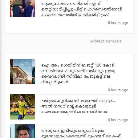
ആയുധക്ഷാമം പരിഹരിച്ചെന്ന്
തെറ്റിധാരിപ്പിച്ചു; പീറ്റ് ഹെഗ്‌സെത്തിനോട്
കടുത്ത ഭാഷയില്‍ പ്രതികരിച്ച് ട്രംപ്
6 hours ago
Advertisement
ഐ ആം ഗെയിമിന് ബജറ്റ് 120 കോടി,
ബെത്‌ലഹേമിനും ഖലീഫയ്ക്കും ഇത്ര;
വൈറലായി സിനിമാ പേജുകളിലെ
റിപ്പോര്‍ട്ടുകള്‍
6 hours ago
ചരിത്രം കുറിക്കാന്‍ വേണ്ടത് വെറും...
അല്‍ നസറിന്റെ കൊടുമുടി
കയറാനൊരുങ്ങി റൊണാള്‍ഡോ
6 hours ago
അദ്ദേഹം ഇനിയും ഒരുപാട് ദൂരം
മുന്നോട്ടുപോകാനുണ്ട്: മുഹമ്മദ് കൈഫ്