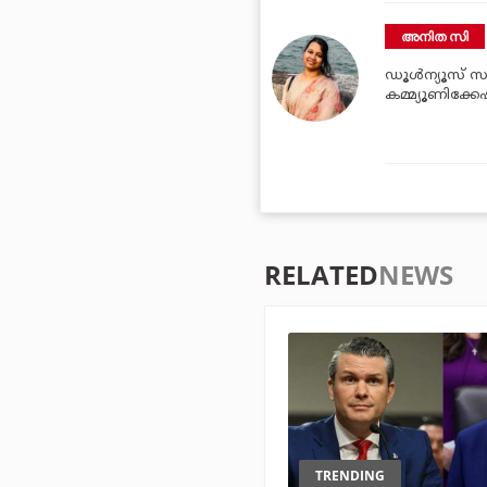
അനിത സി
ഡൂള്‍ന്യൂസ് സബ
കമ്മ്യൂണിക്ക
RELATED
NEWS
TRENDING