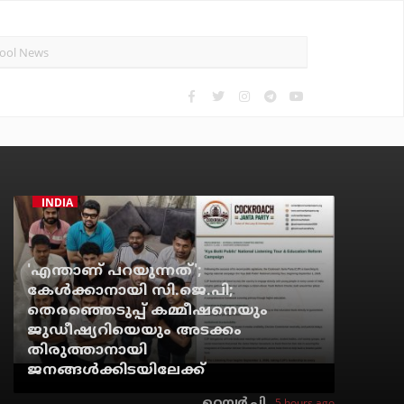
INDIA
'എന്താണ് പറയുന്നത്';
കേള്‍ക്കാനായി സി.ജെ.പി;
തെരഞ്ഞെടുപ്പ് കമ്മീഷനെയും
ജുഡീഷ്യറിയെയും അടക്കം
തിരുത്താനായി
ജനങ്ങള്‍ക്കിടയിലേക്ക്
5 hours ago
റെന്വര്‍ പി