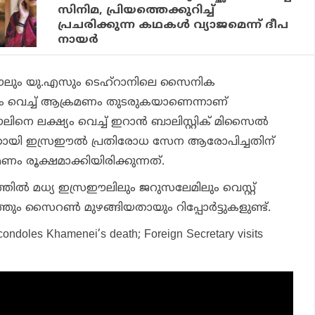
സിനിമ, പ്രിയത്തെക്കുറിച്ച്
പ്രചരിക്കുന്ന കഥകള്‍ വ്യാജമെന്ന് ദീപ
നായര്‍
ും യു.എസും ടെഹ്‌റാനിലെ സൈനിക
്ഷ്യം വെച്ച് ആക്രമണം തുടരുകയാണെന്നാണ്
രഈലിനെ ലക്ഷ്യം വെച്ച് ഇറാന്‍ ബാലിസ്റ്റിക് മിസൈല്‍
ായി ഇസ്രഈല്‍ പ്രതിരോധ സേന ആരോപിച്ചതിന്
ം രൂക്ഷമാക്കിയിരിക്കുന്നത്.
്തില്‍ മധ്യ ഇസ്രഈലിലും ജറുസലേമിലും വെസ്റ്റ്
തും സൈറണ്‍ മുഴങ്ങിയതായും റിപ്പോര്‍ട്ടുകളുണ്ട്.
 condoles Khamenei’s death; Foreign Secretary visits