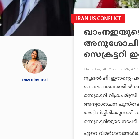
IRAN US CONFLICT
ഖാംനഇയുട
അനുശോചിച്ച
സെക്രട്ടറി
Thursday, 5th March 2026, 4:5
ന്യൂദല്‍ഹി: ഇറാന്റ
അനിത സി
കൊലപാതകത്തില്‍ അനു
സെക്രട്ടറി വിക്രം മിസ
അനുശോചന പുസ്തകത്
അറിയിച്ചിരിക്കുന്നത്.
സെക്രട്ടറിയുടെ നടപടി.
ഏറെ വിമര്‍ശനങ്ങള്‍