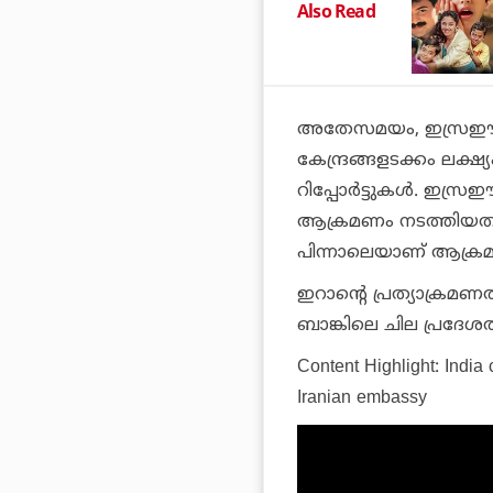
Also Read
അതേസമയം, ഇസ്രഈല
കേന്ദ്രങ്ങളടക്കം ലക
റിപ്പോര്‍ട്ടുകള്‍. ഇസ്
ആക്രമണം നടത്തിയത
പിന്നാലെയാണ് ആക്രമണ
ഇറാന്റെ പ്രത്യാക്രമണത
ബാങ്കിലെ ചില പ്രദേശത്
Content Highlight: India
Iranian embassy