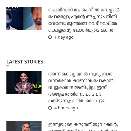
പൊലീസിന് മാത്രം നീതി ലഭിച്ചാല്‍
പോരല്ലോ; എന്റെ അച്ഛനും നീതി
വേണ്ടേ: മുത്തങ്ങ വെടിവെപ്പില്‍
കൊല്ലപ്പെട്ട ജോഗിയുടെ മകന്‍
1 day ago
LATEST STORIES
അന്ന് കൊച്ചിയില്‍ സൂര്യ സാര്‍
വന്നപ്പോള്‍ കാണാന്‍ പോകാന്‍
വീട്ടുകാര്‍ സമ്മതിച്ചില്ല, ഇന്ന്
അദ്ദേഹത്തിനൊപ്പം വേദി
പങ്കിടുന്നു: മമിത ബൈജു
4 hours ago
ഇന്ത്യയുടെ കരുത്ത് യുവാക്കള്‍,