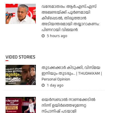
വന്ദേമാതരം: ആര്‍.എസ്.എസ്
അജണ്ടയ്ക്ക് പൂര്‍ണമായി
കീഴ്‌പ്പെടല്‍, തിരുത്താന്‍
അടിയന്തരമായി തയ്യാറാകണം:
പിണറായി വിജയന്‍
5 hours ago
VIDEO STORIES
തുടക്കക്കാര്‍ കിടുക്കി, വിസ്മയ
ഇനിയും തുടരും... | THUDAKKAM |
Personal Opinion
1 day ago
ഒയര്‍സബാൽ നാണക്കേടിൽ
നിന്ന് ഉയിർത്തെഴുന്നേറ്റ
സ്പാനിഷ് പടയാളി