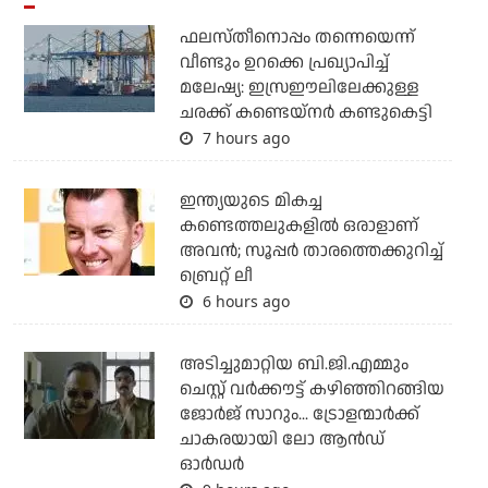
ഫലസ്തീനൊപ്പം തന്നെയെന്ന്
വീണ്ടും ഉറക്കെ പ്രഖ്യാപിച്ച്
മലേഷ്യ: ഇസ്രഈലിലേക്കുള്ള
ചരക്ക് കണ്ടെയ്‌നര്‍ കണ്ടുകെട്ടി
7 hours ago
ഇന്ത്യയുടെ മികച്ച
കണ്ടെത്തലുകളില്‍ ഒരാളാണ്
അവന്‍; സൂപ്പര്‍ താരത്തെക്കുറിച്ച്
ബ്രെറ്റ് ലീ
6 hours ago
അടിച്ചുമാറ്റിയ ബി.ജി.എമ്മും
ചെസ്റ്റ് വര്‍ക്കൗട്ട് കഴിഞ്ഞിറങ്ങിയ
ജോര്‍ജ് സാറും... ട്രോളന്മാര്‍ക്ക്
ചാകരയായി ലോ ആന്‍ഡ്
ഓര്‍ഡര്‍