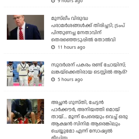
9 hours ago
മുസ്‌ലീം വിരുദ്ധ
പരാമര്‍ശങ്ങള്‍ക്ക് തിരിച്ചടി; ട്രംപ്
പിന്തുണച്ച നേതാവിന്
തെരഞ്ഞെടുപ്പില്‍ തോല്‍വി
11 hours ago
സുദര്‍ശന് പകരം രണ്ട് ചോയിസ്;
ലങ്കയ്‌ക്കെതിരായ ടെസ്റ്റില്‍ ആര്?
5 hours ago
അച്ഛന്‍ ഗുസ്തി, ചേട്ടന്‍
പാര്‍ക്കൗര്‍, അനിയത്തി മൊയ്
തായ്.... മൂന്ന് പേരെയും വെച്ച് ഒരു
ആക്ഷന്‍ സിനിമ ആരെങ്കിലും
ചെയ്യുമോ എന്ന് സോഷ്യല്‍
മീഡിയ