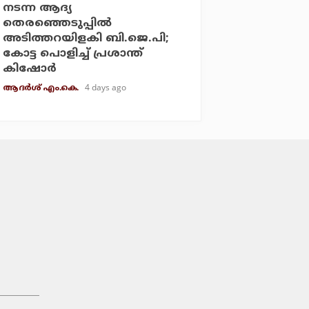
നടന്ന ആദ്യ
തെരഞ്ഞെടുപ്പില്‍
അടിത്തറയിളകി ബി.ജെ.പി;
കോട്ട പൊളിച്ച് പ്രശാന്ത്
കിഷോര്‍
4 days ago
ആദർശ് എം.കെ.