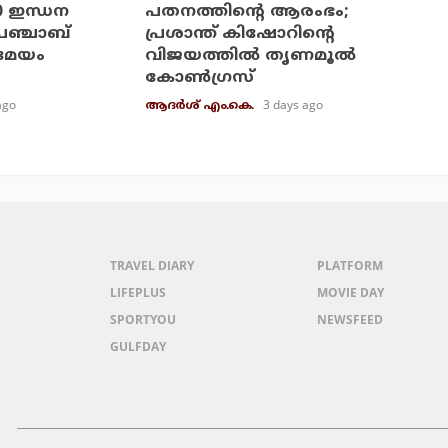
20 ഇന്ധന
പതനത്തിന്റെ ആരംഭം;
പഞ്ചാബ്
പ്രശാന്ത് കിഷോറിന്റെ
രമേയം
വിജയത്തില്‍ തൃണമൂല്‍
കോണ്‍ഗ്രസ്
ago
3 days ago
ആദർശ് എം.കെ.
TRAVEL DIARY
PLATFORM
LIFEPLUS
MOVIE DAY
SPORTYOU
NEWSFEED
GULFDAY