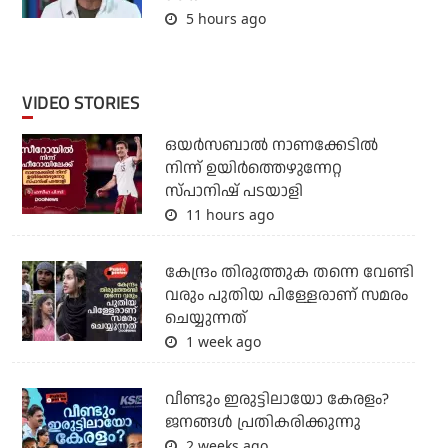
5 hours ago
VIDEO STORIES
ഒയര്‍സബാൽ നാണക്കേടിൽ
നിന്ന് ഉയിർത്തെഴുന്നേറ്റ
സ്പാനിഷ് പടയാളി
11 hours ago
കേന്ദ്രം തിരുത്തുക തന്നെ വേണ്ടി
വരും പുതിയ പിള്ളേരാണ് സമരം
ചെയ്യുന്നത്
1 week ago
വീണ്ടും ഇരുട്ടിലായോ കേരളം?
ജനങ്ങൾ പ്രതികരിക്കുന്നു
2 weeks ago