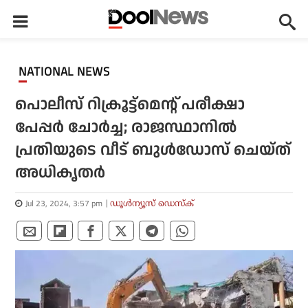
NATIONAL NEWS
പൊലീസ് റിക്രൂട്ട്‌മെൻ്റ് പരീക്ഷാ
പേപ്പർ ചോർച്ച; രാജസ്ഥാനിൽ
പ്രതിയുടെ വീട് ബുൾഡോസ് ചെയ്ത്
അധികൃതർ
Jul 23, 2024, 3:57 pm
ഡൂള്‍ന്യൂസ് ഡെസ്‌ക്