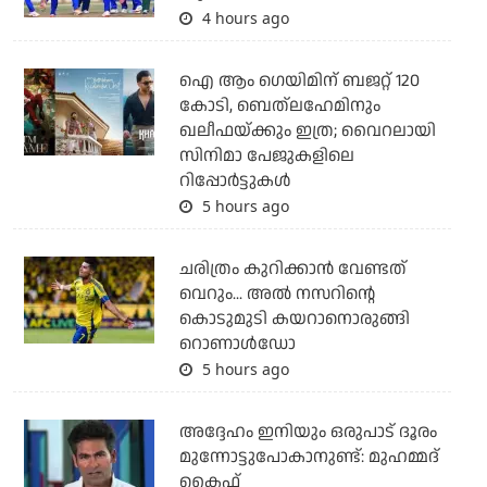
4 hours ago
ഐ ആം ഗെയിമിന് ബജറ്റ് 120
കോടി, ബെത്‌ലഹേമിനും
ഖലീഫയ്ക്കും ഇത്ര; വൈറലായി
സിനിമാ പേജുകളിലെ
റിപ്പോര്‍ട്ടുകള്‍
5 hours ago
ചരിത്രം കുറിക്കാന്‍ വേണ്ടത്
വെറും... അല്‍ നസറിന്റെ
കൊടുമുടി കയറാനൊരുങ്ങി
റൊണാള്‍ഡോ
5 hours ago
അദ്ദേഹം ഇനിയും ഒരുപാട് ദൂരം
മുന്നോട്ടുപോകാനുണ്ട്: മുഹമ്മദ്
കൈഫ്