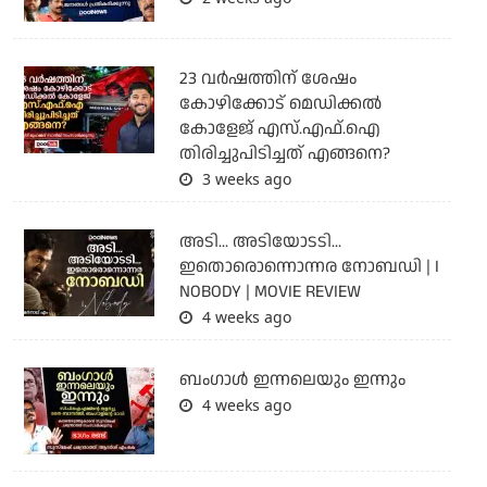
23 വർഷത്തിന് ശേഷം
കോഴിക്കോട് മെഡിക്കൽ
കോളേജ് എസ്.എഫ്.ഐ
തിരിച്ചുപിടിച്ചത് എങ്ങനെ?
3 weeks ago
അടി... അടിയോടടി...
ഇതൊരൊന്നൊന്നര നോബഡി | I
NOBODY | MOVIE REVIEW
4 weeks ago
ബംഗാള്‍ ഇന്നലെയും ഇന്നും
4 weeks ago