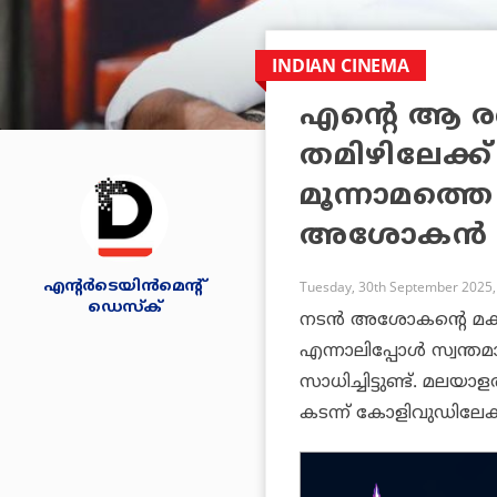
INDIAN CINEMA
എന്റെ ആ രണ
തമിഴിലേക്ക്
മൂന്നാമത്ത
അശോകൻ
എന്റര്‍ടെയിന്‍മെന്റ്
Tuesday, 30th September 2025,
ഡെസ്‌ക്
നടൻ അശോകന്റെ മകനാ
എന്നാലിപ്പോൾ സ്വന്ത
സാധിച്ചിട്ടുണ്ട്. മല
കടന്ന് കോളിവുഡിലേക്