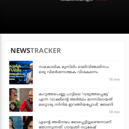
NEWS
TRACKER
സമകാലിക മുസ്‌ലിം ടെലിവിഞ്ചലിസം:
ഒരു വിമര്‍ശനാത്മക വിശകലനം
16 min
കറുത്തപെണ്ണ പാട്ടിലെ 'വരുത്തപ്പെട്ടേ'
എന്ന വാക്കിന്റെ അർത്ഥം മനസിലായത്
മറ്റൊരു സിനിമ ഇറങ്ങിയപ്പോൾ: ബേണി
18 min
എന്റെ അഭിനയം ഭേദപ്പെട്ടിട്ടുണ്ടെന്നാണ്
തോന്നുന്നത്: ഗായത്രി സുരേഷ്