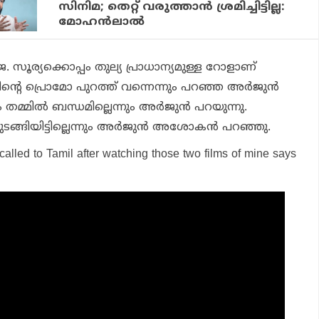
സിനിമ; തെറ്റ് വരുത്താൻ ശ്രമിച്ചിട്ടില്ല:
മോഹൻലാൽ
സൂര്യക്കൊപ്പം തുല്യ പ്രാധാന്യമുള്ള റോളാണ്
്തിന്റെ പ്രൊമോ പുറത്ത് വന്നെന്നും പറഞ്ഞ അർജുൻ
തമ്മിൽ ബന്ധമില്ലെന്നും അർജുൻ പറയുന്നു.
ങ് തുടങ്ങിയിട്ടില്ലെന്നും അർജുൻ അശോകൻ പറഞ്ഞു.
called to Tamil after watching those two films of mine says