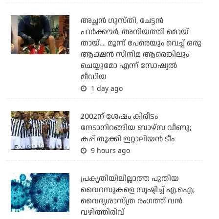
അച്ഛന്‍ ഗുസ്തി, ചേട്ടന്‍
പാര്‍ക്കൗര്‍, അനിയത്തി മൊയ്
തായ്.... മൂന്ന് പേരെയും വെച്ച് ഒരു
ആക്ഷന്‍ സിനിമ ആരെങ്കിലും
ചെയ്യുമോ എന്ന് സോഷ്യല്‍
മീഡിയ
1 day ago
2002ന് ശേഷം കിരീടം
നേടാനിറങ്ങിയ ബാഴ്സ വീണു;
കപ്പ് തൂക്കി ഇറ്റാലിയൻ ടീം
9 hours ago
പ്രകൃതിയിലില്ലാത്ത പുതിയ
വൈറസുകളെ സൃഷ്ടിച്ച് എ.ഐ;
വൈദ്യശാസ്ത്ര രംഗത്ത് വന്‍
വഴിത്തിരിവ്