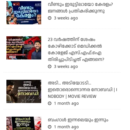
വീണ്ടും ഇരുട്ടിലായോ കേരളം?
ജനങ്ങൾ പ്രതികരിക്കുന്നു
3 weeks ago
23 വർഷത്തിന് ശേഷം
കോഴിക്കോട് മെഡിക്കൽ
കോളേജ് എസ്.എഫ്.ഐ
തിരിച്ചുപിടിച്ചത് എങ്ങനെ?
3 weeks ago
അടി... അടിയോടടി...
ഇതൊരൊന്നൊന്നര നോബഡി | I
NOBODY | MOVIE REVIEW
1 month ago
ബംഗാള്‍ ഇന്നലെയും ഇന്നും
1 month ago