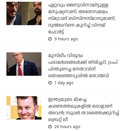
ഏറ്റവും ജെനുവിനായിട്ടുള്ള
മനുഷ്യനാണ്, അതേസമയം
സ്‌ട്രോങ് ബിസിനസ്മാനുമാണ്;
ദുല്‍ഖറിനെ കുറിച്ച് വിനയ്
ഫോര്‍ട്ട്
9 hours ago
മുസ്‌ലീം വിരുദ്ധ
പരാമര്‍ശങ്ങള്‍ക്ക് തിരിച്ചടി; ട്രംപ്
പിന്തുണച്ച നേതാവിന്
തെരഞ്ഞെടുപ്പില്‍ തോല്‍വി
1 day ago
ഇന്ത്യയുടെ മികച്ച
കണ്ടെത്തലുകളില്‍ ഒരാളാണ്
അവന്‍; സൂപ്പര്‍ താരത്തെക്കുറിച്ച്
ബ്രെറ്റ് ലീ
20 hours ago