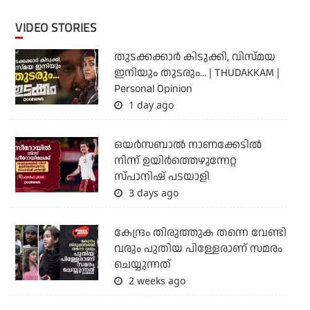
VIDEO STORIES
തുടക്കക്കാര്‍ കിടുക്കി, വിസ്മയ
ഇനിയും തുടരും... | THUDAKKAM |
Personal Opinion
1 day ago
ഒയര്‍സബാൽ നാണക്കേടിൽ
നിന്ന് ഉയിർത്തെഴുന്നേറ്റ
സ്പാനിഷ് പടയാളി
3 days ago
കേന്ദ്രം തിരുത്തുക തന്നെ വേണ്ടി
വരും പുതിയ പിള്ളേരാണ് സമരം
ചെയ്യുന്നത്
2 weeks ago