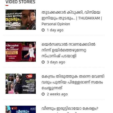
VIDEO STORIES
തുടക്കക്കാര്‍ കിടുക്കി, വിസ്മയ
ഇനിയും തുടരും... | THUDAKKAM |
Personal Opinion
1 day ago
ഒയര്‍സബാൽ നാണക്കേടിൽ
നിന്ന് ഉയിർത്തെഴുന്നേറ്റ
സ്പാനിഷ് പടയാളി
3 days ago
കേന്ദ്രം തിരുത്തുക തന്നെ വേണ്ടി
വരും പുതിയ പിള്ളേരാണ് സമരം
ചെയ്യുന്നത്
2 weeks ago
വീണ്ടും ഇരുട്ടിലായോ കേരളം?