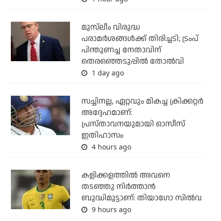
മുസ്‌ലീം വിരുദ്ധ
പരാമര്‍ശങ്ങള്‍ക്ക് തിരിച്ചടി; ട്രംപ്
പിന്തുണച്ച നേതാവിന്
തെരഞ്ഞെടുപ്പില്‍ തോല്‍വി
1 day ago
സച്ചിനല്ല, ഏറ്റവും മികച്ച ക്രിക്കറ്റര്‍
അദ്ദേഹമാണ്:
പ്രസ്താവനയുമായി ഓസീസ്
ഇതിഹാസം
4 hours ago
കളിക്കളത്തില്‍ അവനെ
തടഞ്ഞു നിര്‍ത്താന്‍
ബുദ്ധിമുട്ടാണ്: തിയാഗോ സില്‍വ
9 hours ago