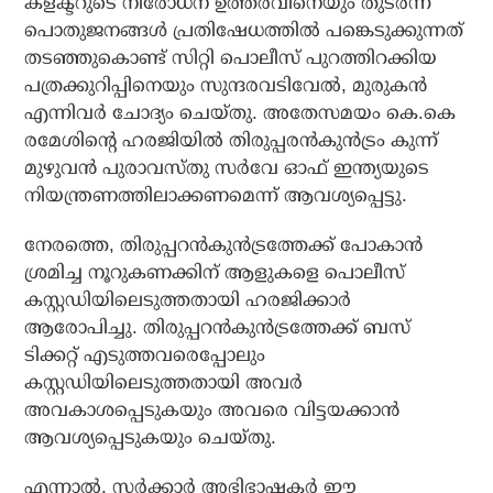
കളക്ടറുടെ നിരോധന ഉത്തരവിനെയും തുടർന്ന്
പൊതുജനങ്ങൾ പ്രതിഷേധത്തിൽ പങ്കെടുക്കുന്നത്
തടഞ്ഞുകൊണ്ട് സിറ്റി പൊലീസ് പുറത്തിറക്കിയ
പത്രക്കുറിപ്പിനെയും സുന്ദരവടിവേൽ, മുരുകൻ
എന്നിവർ ചോദ്യം ചെയ്തു. അതേസമയം കെ.കെ
രമേശിന്റെ ഹരജിയിൽ തിരുപ്പരൻകുൻട്രം കുന്ന്
മുഴുവൻ പുരാവസ്തു സർവേ ഓഫ് ഇന്ത്യയുടെ
നിയന്ത്രണത്തിലാക്കണമെന്ന് ആവശ്യപ്പെട്ടു.
നേരത്തെ, തിരുപ്പറൻകുൻട്രത്തേക്ക് പോകാൻ
ശ്രമിച്ച നൂറുകണക്കിന് ആളുകളെ പൊലീസ്
കസ്റ്റഡിയിലെടുത്തതായി ഹരജിക്കാർ
ആരോപിച്ചു. തിരുപ്പറൻകുൻട്രത്തേക്ക് ബസ്
ടിക്കറ്റ് എടുത്തവരെപ്പോലും
കസ്റ്റഡിയിലെടുത്തതായി അവർ
അവകാശപ്പെടുകയും അവരെ വിട്ടയക്കാൻ
ആവശ്യപ്പെടുകയും ചെയ്തു.
എന്നാൽ, സർക്കാർ അഭിഭാഷകർ ഈ