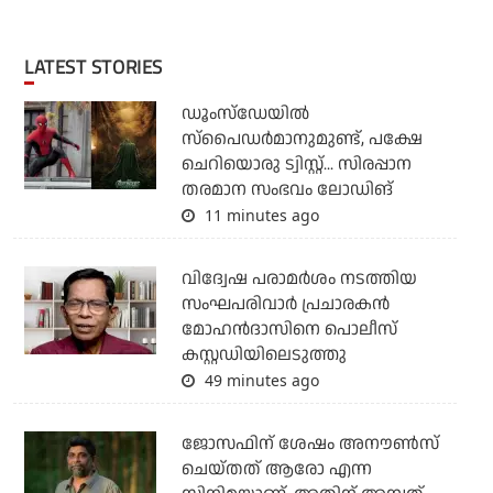
LATEST STORIES
ഡൂംസ്‌ഡേയില്‍
സ്‌പൈഡര്‍മാനുമുണ്ട്, പക്ഷേ
ചെറിയൊരു ട്വിസ്റ്റ്... സിരപ്പാന
തരമാന സംഭവം ലോഡിങ്
11 minutes ago
വിദ്വേഷ പരാമര്‍ശം നടത്തിയ
സംഘപരിവാര്‍ പ്രചാരകന്‍
മോഹന്‍ദാസിനെ പൊലീസ്
കസ്റ്റഡിയിലെടുത്തു
49 minutes ago
ജോസഫിന് ശേഷം അനൗണ്‍സ്
ചെയ്തത് ആരോ എന്ന