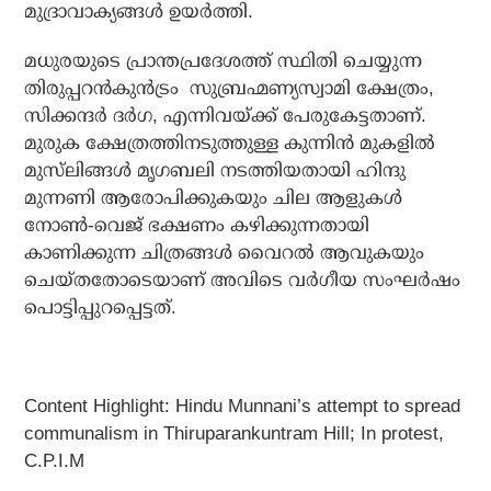
മുദ്രാവാക്യങ്ങൾ ഉയർത്തി.
മധുരയുടെ പ്രാന്തപ്രദേശത്ത് സ്ഥിതി ചെയ്യുന്ന
തിരുപ്പറൻകുൻട്രം സുബ്രഹ്മണ്യസ്വാമി ക്ഷേത്രം,
സിക്കന്ദർ ദർഗ, എന്നിവയ്ക്ക് പേരുകേട്ടതാണ്.
മുരുക ക്ഷേത്രത്തിനടുത്തുള്ള കുന്നിൻ മുകളിൽ
മുസ്‌ലിങ്ങൾ മൃഗബലി നടത്തിയതായി ഹിന്ദു
മുന്നണി ആരോപിക്കുകയും ചില ആളുകൾ
നോൺ-വെജ് ഭക്ഷണം കഴിക്കുന്നതായി
കാണിക്കുന്ന ചിത്രങ്ങൾ വൈറൽ ആവുകയും
ചെയ്തതോടെയാണ് അവിടെ വർഗീയ സംഘർഷം
പൊട്ടിപ്പുറപ്പെട്ടത്.
Content Highlight: Hindu Munnani’s attempt to spread
communalism in Thiruparankuntram Hill; In protest,
C.P.I.M