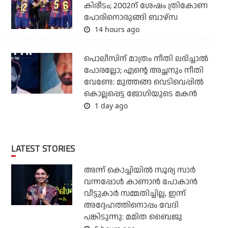
കിരീടം; 2002ന് ശേഷം ത്രികോണ
പോരിനൊരുങ്ങി ബാഴ്‌സ
14 hours ago
പൊലീസിന് മാത്രം നീതി ലഭിച്ചാല്‍
പോരല്ലോ; എന്റെ അച്ഛനും നീതി
വേണ്ടേ: മുത്തങ്ങ വെടിവെപ്പില്‍
കൊല്ലപ്പെട്ട ജോഗിയുടെ മകന്‍
1 day ago
LATEST STORIES
അന്ന് കൊച്ചിയില്‍ സൂര്യ സാര്‍
വന്നപ്പോള്‍ കാണാന്‍ പോകാന്‍
വീട്ടുകാര്‍ സമ്മതിച്ചില്ല, ഇന്ന്
അദ്ദേഹത്തിനൊപ്പം വേദി
പങ്കിടുന്നു: മമിത ബൈജു