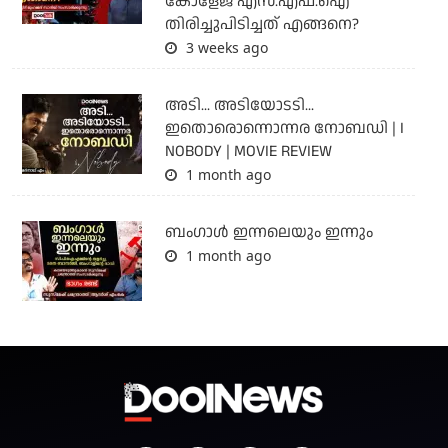
കോളേജ് എസ്.എഫ്.ഐ
തിരിച്ചുപിടിച്ചത് എങ്ങനെ?
3 weeks ago
അടി... അടിയോടടി...
ഇതൊരൊന്നൊന്നര നോബഡി | I
NOBODY | MOVIE REVIEW
1 month ago
ബംഗാള്‍ ഇന്നലെയും ഇന്നും
1 month ago