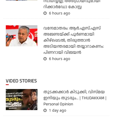
സാധിച്ചില്ല; അഭിപ്രായവുമായി
റിക്കാര്‍ഡോ കോസ്റ്റ
6 hours ago
വന്ദേമാതരം: ആര്‍.എസ്.എസ്
അജണ്ടയ്ക്ക് പൂര്‍ണമായി
കീഴ്‌പ്പെടല്‍, തിരുത്താന്‍
അടിയന്തരമായി തയ്യാറാകണം:
പിണറായി വിജയന്‍
6 hours ago
VIDEO STORIES
തുടക്കക്കാര്‍ കിടുക്കി, വിസ്മയ
ഇനിയും തുടരും... | THUDAKKAM |
Personal Opinion
1 day ago