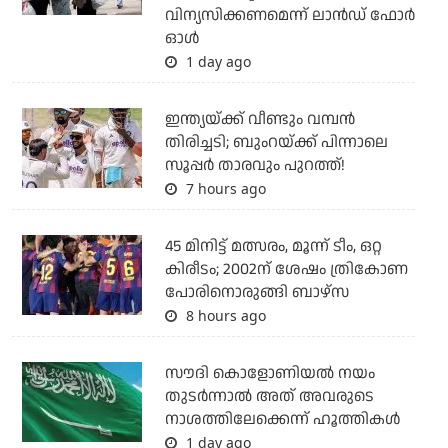
വിന്യസിക്കണമെന്ന് ലാന്‍ഡ് ഫോര്‍
ഓള്‍
1 day ago
ഇന്ത്യയ്ക്ക് വീണ്ടും വമ്പന്‍
തിരിച്ചടി; ബുംറയ്ക്ക് പിന്നാലെ
സൂപ്പര്‍ താരവും പുറത്ത്!
7 hours ago
45 മിനിട്ട് മത്സരം, മൂന്ന് ടീം, ഒറ്റ
കിരീടം; 2002ന് ശേഷം ത്രികോണ
പോരിനൊരുങ്ങി ബാഴ്‌സ
8 hours ago
സൗദി കൊളോണിയല്‍ നയം
തുടര്‍ന്നാല്‍ അത് അവരുടെ
നാശത്തിലേക്കെന്ന് ഹൂത്തികള്‍
1 day ago