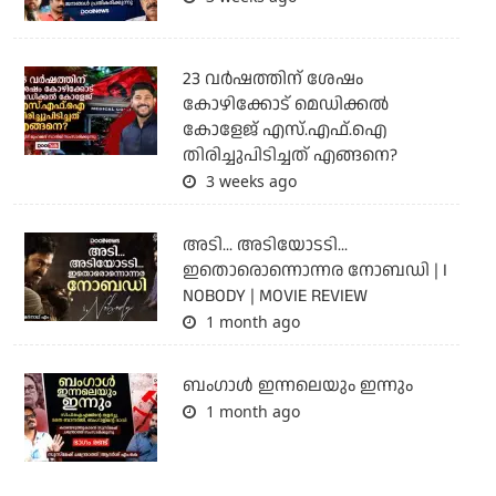
23 വർഷത്തിന് ശേഷം
കോഴിക്കോട് മെഡിക്കൽ
കോളേജ് എസ്.എഫ്.ഐ
തിരിച്ചുപിടിച്ചത് എങ്ങനെ?
3 weeks ago
അടി... അടിയോടടി...
ഇതൊരൊന്നൊന്നര നോബഡി | I
NOBODY | MOVIE REVIEW
1 month ago
ബംഗാള്‍ ഇന്നലെയും ഇന്നും
1 month ago