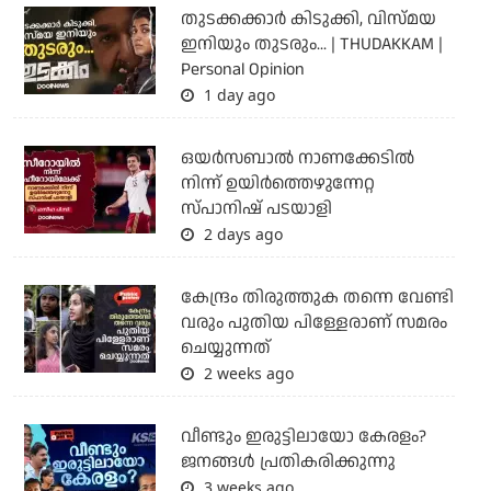
തുടക്കക്കാര്‍ കിടുക്കി, വിസ്മയ
ഇനിയും തുടരും... | THUDAKKAM |
Personal Opinion
1 day ago
ഒയര്‍സബാൽ നാണക്കേടിൽ
നിന്ന് ഉയിർത്തെഴുന്നേറ്റ
സ്പാനിഷ് പടയാളി
2 days ago
കേന്ദ്രം തിരുത്തുക തന്നെ വേണ്ടി
വരും പുതിയ പിള്ളേരാണ് സമരം
ചെയ്യുന്നത്
2 weeks ago
വീണ്ടും ഇരുട്ടിലായോ കേരളം?
ജനങ്ങൾ പ്രതികരിക്കുന്നു
3 weeks ago