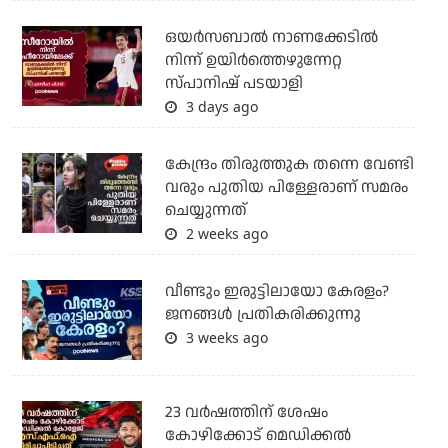
ഒയര്‍സബാൽ നാണക്കേടിൽ
നിന്ന് ഉയിർത്തെഴുന്നേറ്റ
സ്പാനിഷ് പടയാളി
3 days ago
കേന്ദ്രം തിരുത്തുക തന്നെ വേണ്ടി
വരും പുതിയ പിള്ളേരാണ് സമരം
ചെയ്യുന്നത്
2 weeks ago
വീണ്ടും ഇരുട്ടിലായോ കേരളം?
ജനങ്ങൾ പ്രതികരിക്കുന്നു
3 weeks ago
23 വർഷത്തിന് ശേഷം
കോഴിക്കോട് മെഡിക്കൽ