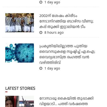
1 day ago
2002ന് ശേഷം കിരീടം
നേടാനിറങ്ങിയ ബാഴ്സ വീണു;
കപ്പ് തൂക്കി ഇറ്റാലിയൻ ടീം
8 hours ago
പ്രകൃതിയിലില്ലാത്ത പുതിയ
വൈറസുകളെ സൃഷ്ടിച്ച് എ.ഐ;
വൈദ്യശാസ്ത്ര രംഗത്ത് വന്‍
വഴിത്തിരിവ്
1 day ago
LATEST STORIES
റോസാപ്പൂ കൈയില്‍ തുപ്പാക്കി
വിളയാടി... പത്ത് വര്‍ഷത്തെ