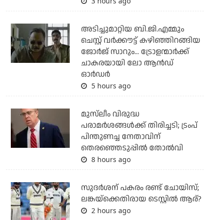
3 hours ago
അടിച്ചുമാറ്റിയ ബി.ജി.എമ്മും
ചെസ്റ്റ് വര്‍ക്കൗട്ട് കഴിഞ്ഞിറങ്ങിയ
ജോര്‍ജ് സാറും... ട്രോളന്മാര്‍ക്ക്
ചാകരയായി ലോ ആന്‍ഡ്
ഓര്‍ഡര്‍
5 hours ago
മുസ്‌ലീം വിരുദ്ധ
പരാമര്‍ശങ്ങള്‍ക്ക് തിരിച്ചടി; ട്രംപ്
പിന്തുണച്ച നേതാവിന്
തെരഞ്ഞെടുപ്പില്‍ തോല്‍വി
8 hours ago
സുദര്‍ശന് പകരം രണ്ട് ചോയിസ്;
ലങ്കയ്‌ക്കെതിരായ ടെസ്റ്റില്‍ ആര്?
2 hours ago