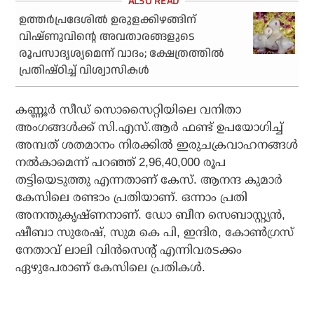
ഉത്തര്‍പ്രദേശില്‍ ഉരുളക്കിഴങ്ങിന്
വിഷ്ണുവിന്റെ അവതാരങ്ങളുടെ
രൂപസാദൃശ്യമെന്ന് വാദം; ക്ഷേത്രത്തില്‍
പ്രതിഷ്ഠിച്ച് വിശ്വാസികള്‍
കണ്ണൂർ സീഡ് സൊസൈറ്റിയിലെ വനിതാ
അംഗങ്ങൾക്ക് സി.എസ്.ആർ ഫണ്ട് ഉപയോഗിച്ച്
അമ്പത് ശതമാനം നിരക്കിൽ ഇരുചക്രവാഹനങ്ങൾ
നൽകാമെന്ന് പറഞ്ഞ് 2,96,40,000 രൂപ
തട്ടിയെടുത്തു എന്നതാണ് കേസ്. ആനന്ദ കുമാർ
കേസിലെ രണ്ടാം പ്രതിയാണ്. ഒന്നാം പ്രതി
അനന്തുകൃഷ്ണനാണ്. ഡോ ബീന സെബാസ്റ്റ്യൻ,
ഷീബാ സുരേഷ്, സുമ കെ പി, ഇന്ദിര, കോൺഗ്രസ്
നേതാവ് ലാലി വിൻസെന്റ് എന്നിവരടക്കം
ഏഴുപേരാണ് കേസിലെ പ്രതികൾ.