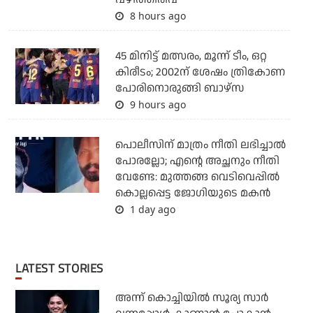
8 hours ago
45 മിനിട്ട് മത്സരം, മൂന്ന് ടീം, ഒറ്റ
കിരീടം; 2002ന് ശേഷം ത്രികോണ
പോരിനൊരുങ്ങി ബാഴ്‌സ
9 hours ago
പൊലീസിന് മാത്രം നീതി ലഭിച്ചാല്‍
പോരല്ലോ; എന്റെ അച്ഛനും നീതി
വേണ്ടേ: മുത്തങ്ങ വെടിവെപ്പില്‍
കൊല്ലപ്പെട്ട ജോഗിയുടെ മകന്‍
1 day ago
LATEST STORIES
അന്ന് കൊച്ചിയില്‍ സൂര്യ സാര്‍