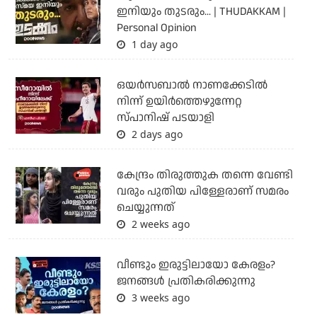
ഇനിയും തുടരും... | THUDAKKAM |
Personal Opinion
1 day ago
ഒയര്‍സബാൽ നാണക്കേടിൽ
നിന്ന് ഉയിർത്തെഴുന്നേറ്റ
സ്പാനിഷ് പടയാളി
2 days ago
കേന്ദ്രം തിരുത്തുക തന്നെ വേണ്ടി
വരും പുതിയ പിള്ളേരാണ് സമരം
ചെയ്യുന്നത്
2 weeks ago
വീണ്ടും ഇരുട്ടിലായോ കേരളം?
ജനങ്ങൾ പ്രതികരിക്കുന്നു
3 weeks ago