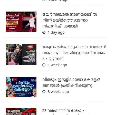
ഒയര്‍സബാൽ നാണക്കേടിൽ
നിന്ന് ഉയിർത്തെഴുന്നേറ്റ
സ്പാനിഷ് പടയാളി
1 day ago
കേന്ദ്രം തിരുത്തുക തന്നെ വേണ്ടി
വരും പുതിയ പിള്ളേരാണ് സമരം
ചെയ്യുന്നത്
1 week ago
വീണ്ടും ഇരുട്ടിലായോ കേരളം?
ജനങ്ങൾ പ്രതികരിക്കുന്നു
3 weeks ago
23 വർഷത്തിന് ശേഷം