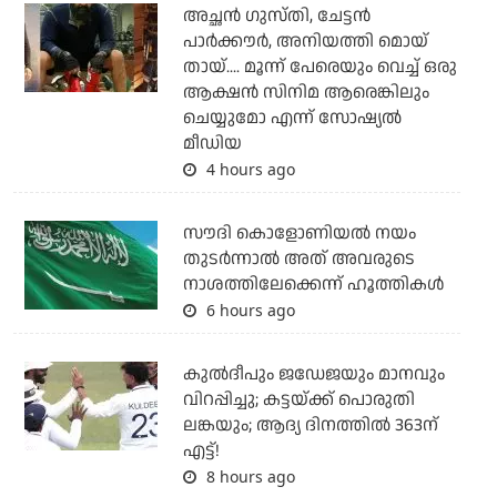
അച്ഛന്‍ ഗുസ്തി, ചേട്ടന്‍
പാര്‍ക്കൗര്‍, അനിയത്തി മൊയ്
തായ്.... മൂന്ന് പേരെയും വെച്ച് ഒരു
ആക്ഷന്‍ സിനിമ ആരെങ്കിലും
ചെയ്യുമോ എന്ന് സോഷ്യല്‍
മീഡിയ
4 hours ago
സൗദി കൊളോണിയല്‍ നയം
തുടര്‍ന്നാല്‍ അത് അവരുടെ
നാശത്തിലേക്കെന്ന് ഹൂത്തികള്‍
6 hours ago
കുല്‍ദീപും ജഡേജയും മാനവും
വിറപ്പിച്ചു; കട്ടയ്ക്ക് പൊരുതി
ലങ്കയും; ആദ്യ ദിനത്തില്‍ 363ന്
എട്ട്!
8 hours ago