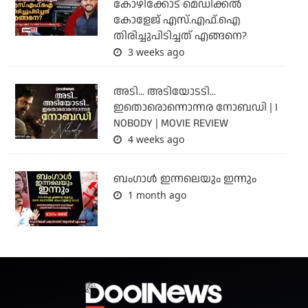
കോഴിക്കോട് മെഡിക്കൽ
കോളേജ് എസ്.എഫ്.ഐ
തിരിച്ചുപിടിച്ചത് എങ്ങനെ?
3 weeks ago
അടി... അടിയോടടി...
ഇതൊരൊന്നൊന്നര നോബഡി | I
NOBODY | MOVIE REVIEW
4 weeks ago
ബംഗാള്‍ ഇന്നലെയും ഇന്നും
1 month ago