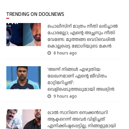
TRENDING ON DOOLNEWS
പൊലീസിന് മാത്രം നീതി ലഭിച്ചാല്‍
പോരല്ലോ; എന്റെ അച്ഛനും നീതി
വേണ്ടേ: മുത്തങ്ങ വെടിവെപ്പില്‍
കൊല്ലപ്പെട്ട ജോഗിയുടെ മകന്‍
8 hours ago
'അന്ന് നിങ്ങള്‍ എഴുതിയ
ലേഖനമാണ് എന്റെ ജീവിതം
മാറ്റിമറിച്ചത്':
വെളിപ്പെടുത്തലുമായി അശ്വിന്‍
9 hours ago
ലാല്‍ സാറിനെ സെക്കന്‍ഡറി
ആക്ടറെന്ന് അവര്‍ വിളിച്ചത്
എനിക്കിഷ്ടപ്പെട്ടില്ല, നിങ്ങളുമായി