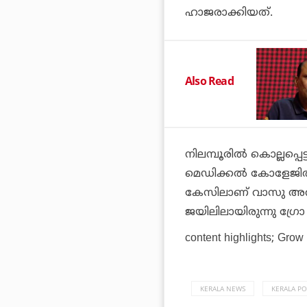
ഹാജരാക്കിയത്.
Also Read
നിലമ്പൂരില്‍ കൊല്ലപ്പ
മെഡിക്കല്‍ കോളേജില്
കേസിലാണ് വാസു അറസ്
ജയിലിലായിരുന്നു ഗ്രേ
content highlights; Grow 
KERALA NEWS
KERALA PO