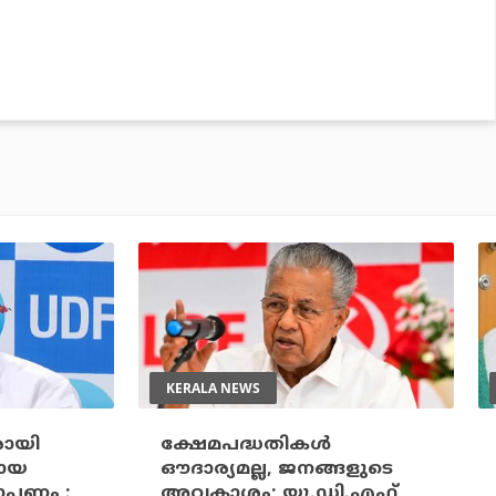
KERALA NEWS
രായി
ക്ഷേമപദ്ധതികള്‍
മായ
ഔദാര്യമല്ല, ജനങ്ങളുടെ
രോപണം :
അവകാശം; യു.ഡി.എഫ്