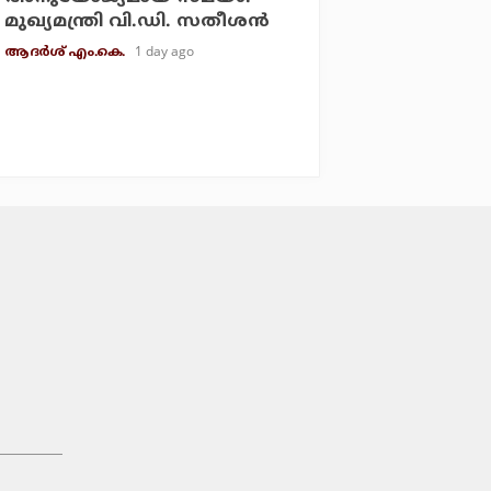
മുഖ്യമന്ത്രി വി.ഡി. സതീശന്‍
1 day ago
ആദർശ് എം.കെ.