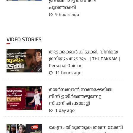
ഉന്നതോദ്യോഗസ്ഥരെ
പുറത്താക്കി
9 hours ago
VIDEO STORIES
തുടക്കക്കാര്‍ കിടുക്കി, വിസ്മയ
ഇനിയും തുടരും... | THUDAKKAM |
Personal Opinion
11 hours ago
ഒയര്‍സബാൽ നാണക്കേടിൽ
നിന്ന് ഉയിർത്തെഴുന്നേറ്റ
സ്പാനിഷ് പടയാളി
1 day ago
കേന്ദ്രം തിരുത്തുക തന്നെ വേണ്ടി