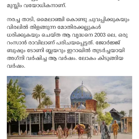
മുസ്ലിം വയോധികനാണ്.
നരച്ച താടി, മൈലാഞ്ചി കൊണ്ടു ചുവപ്പിക്കുകയും
വിരലില്‍ തിളങ്ങുന്ന മോതിരക്കല്ലുകള്‍
ധരിക്കുകയും ചെയ്ത ആ വൃദ്ധനെ 2003 ലെ, ഒരു
റംസാന്‍ രാവിലാണ് പരിചയപ്പെട്ടത്. ജോര്‍ജ്ജ്
ബുഷും ടോണി ബ്ലയറും ഇറാഖില്‍ തുടര്‍ച്ചയായി
അഗ്‌നി വര്‍ഷിച്ച ആ വര്‍ഷം. ലോകം കിടുങ്ങിയ
വര്‍ഷം.