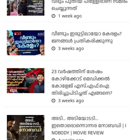
വരും പുതിയ പിള്ളേരാണ് സമരം
ചെയ്യുന്നത്
1 week ago
വീണ്ടും ഇരുട്ടിലായോ കേരളം?
ജനങ്ങൾ പ്രതികരിക്കുന്നു
3 weeks ago
23 വർഷത്തിന് ശേഷം
കോഴിക്കോട് മെഡിക്കൽ
കോളേജ് എസ്.എഫ്.ഐ
തിരിച്ചുപിടിച്ചത് എങ്ങനെ?
3 weeks ago
അടി... അടിയോടടി...
ഇതൊരൊന്നൊന്നര നോബഡി | I
NOBODY | MOVIE REVIEW