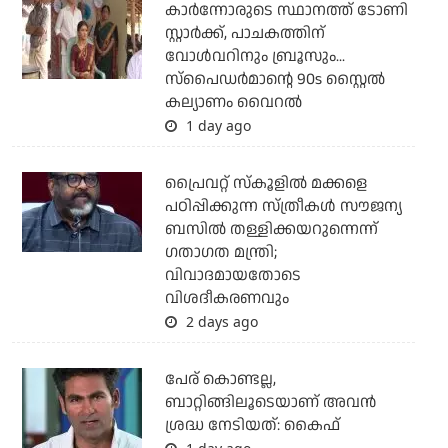
കാര്‍ന്നോരുടെ സ്ഥാനത്ത് ടോണി
സ്റ്റാര്‍ക്ക്, പാചകത്തിന്
വോള്‍വറിനും ബ്രൂസും...
സ്‌പൈഡര്‍മാന്റെ 90s സ്റ്റൈല്‍
കല്യാണം വൈറല്‍
1 day ago
പ്രൈവറ്റ് സ്‌കൂളില്‍ മക്കളെ
പഠിപ്പിക്കുന്ന സ്ത്രീകള്‍ സൗജന്യ
ബസില്‍ തള്ളിക്കയറുന്നെന്ന്
ഗതാഗത മന്ത്രി;
വിവാദമായതോടെ
വിശദീകരണവും
2 days ago
പേര് കൊണ്ടല്ല,
ബാറ്റിങ്ങിലൂടെയാണ് അവൻ
ശ്രദ്ധ നേടിയത്: കൈഫ്