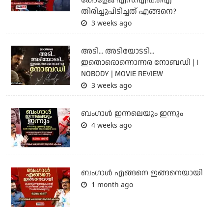
കോളേജ് എസ്.എഫ്.ഐ
തിരിച്ചുപിടിച്ചത് എങ്ങനെ?
3 weeks ago
അടി... അടിയോടടി...
ഇതൊരൊന്നൊന്നര നോബഡി | I
NOBODY | MOVIE REVIEW
3 weeks ago
ബംഗാള്‍ ഇന്നലെയും ഇന്നും
4 weeks ago
ബം​ഗാൾ എങ്ങനെ ഇങ്ങനെയായി
1 month ago