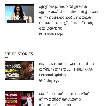
എല്ലാവരും സംശയിച്ചപ്പോള്‍
എന്റെ കഴിവിനെ വിശ്വസിച്ച് കൂടെ
നിന്ന ഒരേയൊരാള്‍... ട്രെയ്‌ലര്‍
ലോഞ്ചില്‍ കണ്ണ് നിറഞ്ഞ് ഗീതു
മോഹന്‍ദാസ്
8 hours ago
VIDEO STORIES
തുടക്കക്കാര്‍ കിടുക്കി, വിസ്മയ
ഇനിയും തുടരും... | THUDAKKAM |
Personal Opinion
1 day ago
ഒയര്‍സബാൽ നാണക്കേടിൽ
നിന്ന് ഉയിർത്തെഴുന്നേറ്റ
സ്പാനിഷ് പടയാളി