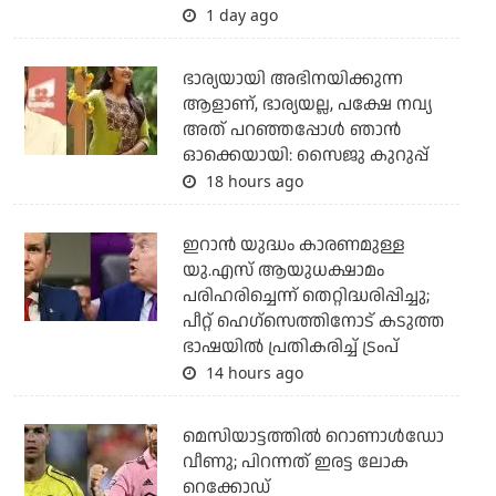
1 day ago
ഭാര്യയായി അഭിനയിക്കുന്ന
ആളാണ്, ഭാര്യയല്ല, പക്ഷേ നവ്യ
അത് പറഞ്ഞപ്പോള്‍ ഞാന്‍
ഓക്കെയായി: സൈജു കുറുപ്പ്
18 hours ago
ഇറാന്‍ യുദ്ധം കാരണമുള്ള
യു.എസ് ആയുധക്ഷാമം
പരിഹരിച്ചെന്ന് തെറ്റിദ്ധരിപ്പിച്ചു;
പീറ്റ് ഹെഗ്‌സെത്തിനോട് കടുത്ത
ഭാഷയില്‍ പ്രതികരിച്ച് ട്രംപ്
14 hours ago
മെസിയാട്ടത്തില്‍ റൊണാള്‍ഡോ
വീണു; പിറന്നത് ഇരട്ട ലോക
റെക്കോഡ്