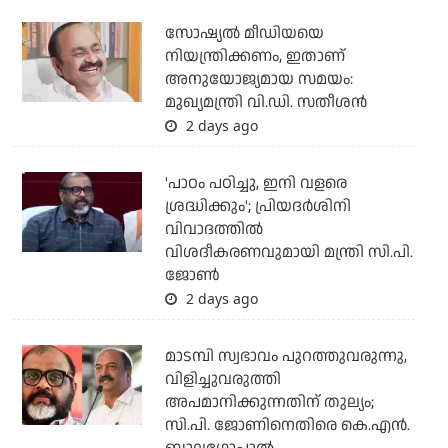
സോഷ്യല്‍ മീഡിയയെ
നിയന്ത്രിക്കണം, ഇതാണ്
അനുയോജ്യമായ സമയം:
മുഖ്യമന്ത്രി വി.ഡി. സതീശന്‍
2 days ago
'പാഠം പഠിച്ചു, ഇനി വളരെ
ശ്രദ്ധിക്കും'; പ്രിയദര്‍ശിനി
വിവാദത്തില്‍
വിശദീകരണവുമായി മന്ത്രി സി.പി.
ജോണ്‍
2 days ago
മാടമ്പി സ്വഭാവം പുറത്തുവരുന്നു,
വിളിച്ചുവരുത്തി
അപമാനിക്കുന്നതിന് തുല്യം;
സി.പി. ജോണിനെതിരെ കെ.എന്‍.