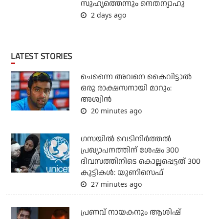
സുഹൃത്തെന്നും നെതന്യാഹു
2 days ago
LATEST STORIES
ചെന്നൈ അവനെ കൈവിട്ടാല്‍
ഒരു രാക്ഷസനായി മാറും:
അശ്വിന്‍
20 minutes ago
ഗസയില്‍ വെടിനിര്‍ത്തല്‍
പ്രഖ്യാപനത്തിന് ശേഷം 300
ദിവസത്തിനിടെ കൊല്ലപ്പെട്ടത് 300
കുട്ടികള്‍: യുണിസെഫ്
27 minutes ago
പ്രണവ് നായകനും ആശിഷ്