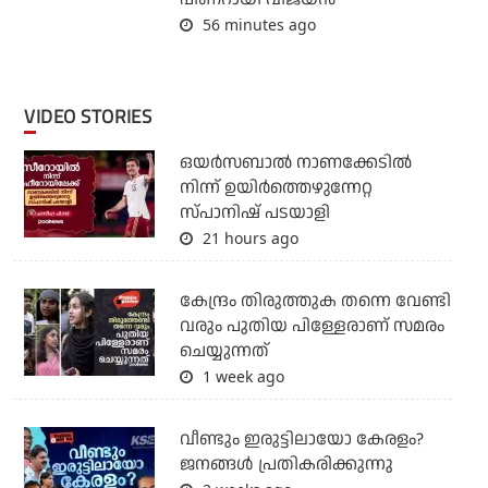
56 minutes ago
VIDEO STORIES
ഒയര്‍സബാൽ നാണക്കേടിൽ
നിന്ന് ഉയിർത്തെഴുന്നേറ്റ
സ്പാനിഷ് പടയാളി
21 hours ago
കേന്ദ്രം തിരുത്തുക തന്നെ വേണ്ടി
വരും പുതിയ പിള്ളേരാണ് സമരം
ചെയ്യുന്നത്
1 week ago
വീണ്ടും ഇരുട്ടിലായോ കേരളം?
ജനങ്ങൾ പ്രതികരിക്കുന്നു