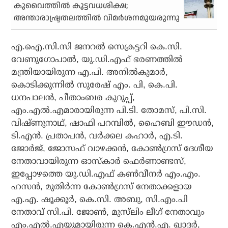
കുവൈത്തില്‍ കൂട്ടവധശിക്ഷ;
അന്താരാഷ്ട്രതലത്തില്‍ വിമര്‍ശനമുയരുന്നു
എ.ഐ.സി.സി ജനറല്‍ സെക്രട്ടറി കെ.സി.
വേണുഗോപാല്‍, യു.ഡി.എഫ് ഭരണത്തില്‍
മന്ത്രിയായിരുന്ന എ.പി. അനില്‍കുമാര്‍,
കൊടിക്കുന്നില്‍ സുരേഷ് എം. പി, കെ.പി.
ധനപാലന്‍, പീതാംബര കുറുപ്പ്,
എം.എല്‍.എമാരായിരുന്ന പി.ടി. തോമസ്, പി.സി.
വിഷ്ണുനാഥ്, ഷാഫി പറമ്പില്‍, ഹൈബി ഈഡന്‍,
ടി.എന്‍. പ്രതാപന്‍, വര്‍ക്കല കഹാര്‍, എ.ടി.
ജോര്‍ജ്, ജോസഫ് വാഴക്കന്‍, കോണ്‍ഗ്രസ് ദേശീയ
നേതാവായിരുന്ന ഓസ്‌കാര്‍ ഫെര്‍ണാണ്ടസ്,
ഇപ്പോഴത്തെ യു.ഡി.എഫ് കണ്‍വീനര്‍ എം.എം.
ഹസന്‍, മുതിര്‍ന്ന കോണ്‍ഗ്രസ് നേതാക്കളായ
എ.എ. ഷൂക്കൂര്‍, കെ.സി. അബു, സി.എം.പി
നേതാവ് സി.പി. ജോണ്‍, മുസ്‌ലിം ലീഗ് നേതാവും
എം.എല്‍.എയുമായിരുന്ന കെ.എന്‍.എ. ഖാദര്‍,