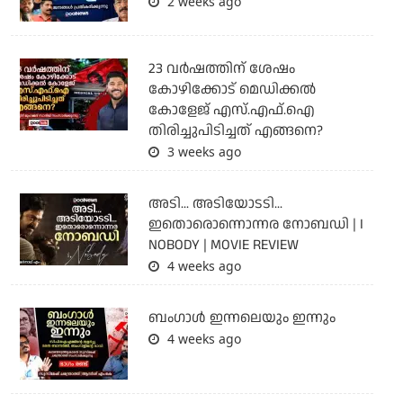
2 weeks ago
23 വർഷത്തിന് ശേഷം
കോഴിക്കോട് മെഡിക്കൽ
കോളേജ് എസ്.എഫ്.ഐ
തിരിച്ചുപിടിച്ചത് എങ്ങനെ?
3 weeks ago
അടി... അടിയോടടി...
ഇതൊരൊന്നൊന്നര നോബഡി | I
NOBODY | MOVIE REVIEW
4 weeks ago
ബംഗാള്‍ ഇന്നലെയും ഇന്നും
4 weeks ago