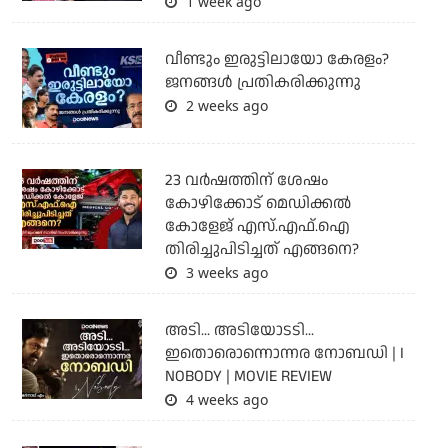
1 week ago
വീണ്ടും ഇരുട്ടിലായോ കേരളം?
ജനങ്ങൾ പ്രതികരിക്കുന്നു
2 weeks ago
23 വർഷത്തിന് ശേഷം
കോഴിക്കോട് മെഡിക്കൽ
കോളേജ് എസ്.എഫ്.ഐ
തിരിച്ചുപിടിച്ചത് എങ്ങനെ?
3 weeks ago
അടി... അടിയോടടി...
ഇതൊരൊന്നൊന്നര നോബഡി | I
NOBODY | MOVIE REVIEW
4 weeks ago