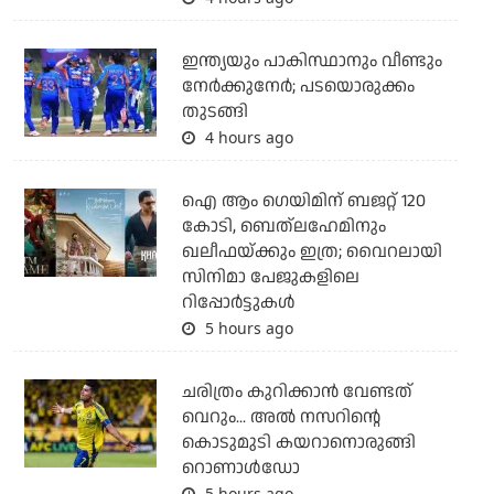
ഇന്ത്യയും പാകിസ്ഥാനും വീണ്ടും
നേര്‍ക്കുനേര്‍; പടയൊരുക്കം
തുടങ്ങി
4 hours ago
ഐ ആം ഗെയിമിന് ബജറ്റ് 120
കോടി, ബെത്‌ലഹേമിനും
ഖലീഫയ്ക്കും ഇത്ര; വൈറലായി
സിനിമാ പേജുകളിലെ
റിപ്പോര്‍ട്ടുകള്‍
5 hours ago
ചരിത്രം കുറിക്കാന്‍ വേണ്ടത്
വെറും... അല്‍ നസറിന്റെ
കൊടുമുടി കയറാനൊരുങ്ങി
റൊണാള്‍ഡോ
5 hours ago