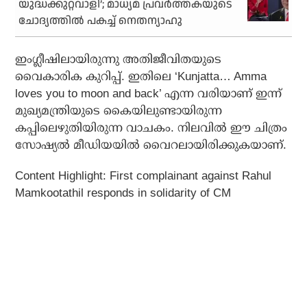
യുദ്ധക്കുറ്റവാളി’; മാധ്യമ പ്രവര്‍ത്തകയുടെ
ചോദ്യത്തില്‍ പകച്ച് നെതന്യാഹു
ഇംഗ്ലീഷിലായിരുന്നു അതിജീവിതയുടെ
വൈകാരിക കുറിപ്പ്. ഇതിലെ ‘Kunjatta… Amma
loves you to moon and back’ എന്ന വരിയാണ് ഇന്ന്
മുഖ്യമന്ത്രിയുടെ കൈയിലുണ്ടായിരുന്ന
കപ്പിലെഴുതിയിരുന്ന വാചകം. നിലവില്‍ ഈ ചിത്രം
സോഷ്യല്‍ മീഡിയയില്‍ വൈറലായിരിക്കുകയാണ്.
Content Highlight: First complainant against Rahul
Mamkootathil responds in solidarity of CM