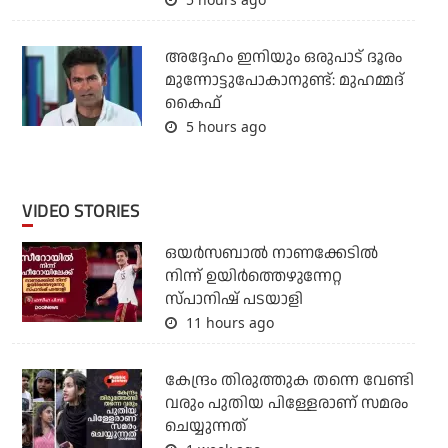
അദ്ദേഹം ഇനിയും ഒരുപാട് ദൂരം
മുന്നോട്ടുപോകാനുണ്ട്: മുഹമ്മദ്
കൈഫ്
5 hours ago
VIDEO STORIES
ഒയര്‍സബാൽ നാണക്കേടിൽ
നിന്ന് ഉയിർത്തെഴുന്നേറ്റ
സ്പാനിഷ് പടയാളി
11 hours ago
കേന്ദ്രം തിരുത്തുക തന്നെ വേണ്ടി
വരും പുതിയ പിള്ളേരാണ് സമരം
ചെയ്യുന്നത്