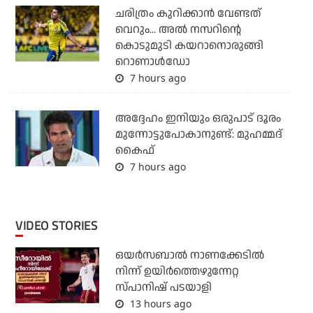
ചരിത്രം കുറിക്കാന്‍ വേണ്ടത്
വെറും... അല്‍ നസറിന്റെ
കൊടുമുടി കയറാനൊരുങ്ങി
റൊണാള്‍ഡോ
7 hours ago
അദ്ദേഹം ഇനിയും ഒരുപാട് ദൂരം
മുന്നോട്ടുപോകാനുണ്ട്: മുഹമ്മദ്
കൈഫ്
7 hours ago
VIDEO STORIES
ഒയര്‍സബാൽ നാണക്കേടിൽ
നിന്ന് ഉയിർത്തെഴുന്നേറ്റ
സ്പാനിഷ് പടയാളി
13 hours ago