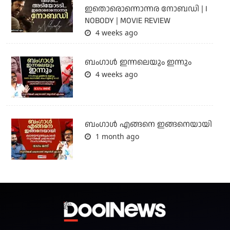
ഇതൊരൊന്നൊന്നര നോബഡി | I
NOBODY | MOVIE REVIEW
4 weeks ago
ബംഗാള്‍ ഇന്നലെയും ഇന്നും
4 weeks ago
ബം​ഗാൾ എങ്ങനെ ഇങ്ങനെയായി
1 month ago