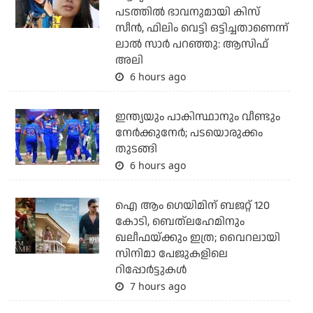
പടത്തില്‍ ഭാവനുമായി കിസ്
സീന്‍, ഫിലിം വെട്ടി ഒട്ടിച്ചതാണെന്ന്
ലാല്‍ സാര്‍ പറഞ്ഞു: ആസിഫ്
അലി
6 hours ago
ഇന്ത്യയും പാകിസ്ഥാനും വീണ്ടും
നേര്‍ക്കുനേര്‍; പടയൊരുക്കം
തുടങ്ങി
6 hours ago
ഐ ആം ഗെയിമിന് ബജറ്റ് 120
കോടി, ബെത്‌ലഹേമിനും
ഖലീഫയ്ക്കും ഇത്ര; വൈറലായി
സിനിമാ പേജുകളിലെ
റിപ്പോര്‍ട്ടുകള്‍
7 hours ago