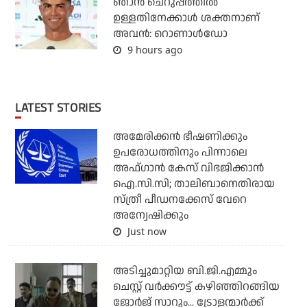
ഞാന്‍ ചെറുപ്പത്തില്‍
ഉള്ളതിനേക്കാള്‍ ശക്തനാണ്
അവന്‍: റൊണാള്‍ഡോ
9 hours ago
LATEST STORIES
അമേരിക്കന്‍ ഭീഷണിക്കും
ഉപരോധത്തിനും പിന്നാലെ
അഫ്ഗാന്‍ കേസ് വിഭജിക്കാന്‍
ഐ.സി.സി; താലിബാനെതിരായ
സ്ത്രീ പീഡനക്കേസ് വേറെ
അന്വേഷിക്കും
Just now
അടിച്ചുമാറ്റിയ ബി.ജി.എമ്മും
ചെസ്റ്റ് വര്‍ക്കൗട്ട് കഴിഞ്ഞിറങ്ങിയ
ജോര്‍ജ് സാറും... ട്രോളന്മാര്‍ക്ക്