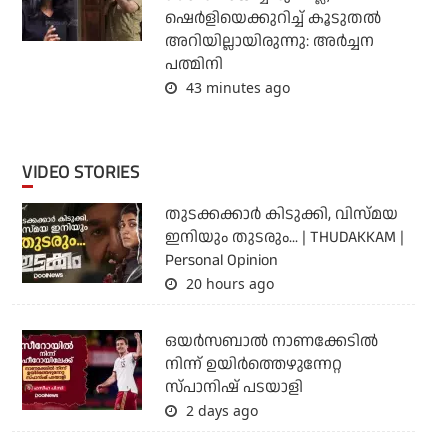
ഷെർളിയെക്കുറിച്ച് കൂടുതൽ
അറിയില്ലായിരുന്നു: അർച്ചന
പത്മിനി
43 minutes ago
VIDEO STORIES
തുടക്കക്കാര്‍ കിടുക്കി, വിസ്മയ
ഇനിയും തുടരും... | THUDAKKAM |
Personal Opinion
20 hours ago
ഒയര്‍സബാൽ നാണക്കേടിൽ
നിന്ന് ഉയിർത്തെഴുന്നേറ്റ
സ്പാനിഷ് പടയാളി
2 days ago