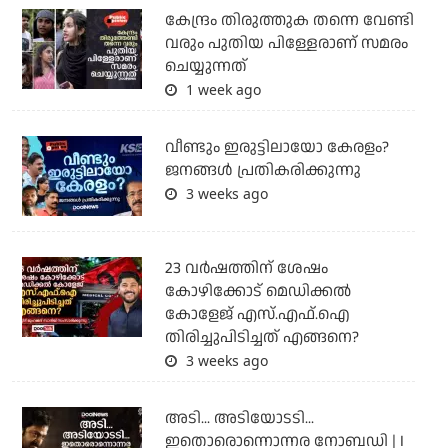
കേന്ദ്രം തിരുത്തുക തന്നെ വേണ്ടി
വരും പുതിയ പിള്ളേരാണ് സമരം
ചെയ്യുന്നത്
1 week ago
വീണ്ടും ഇരുട്ടിലായോ കേരളം?
ജനങ്ങൾ പ്രതികരിക്കുന്നു
3 weeks ago
23 വർഷത്തിന് ശേഷം
കോഴിക്കോട് മെഡിക്കൽ
കോളേജ് എസ്.എഫ്.ഐ
തിരിച്ചുപിടിച്ചത് എങ്ങനെ?
3 weeks ago
അടി... അടിയോടടി...
ഇതൊരൊന്നൊന്നര നോബഡി | I