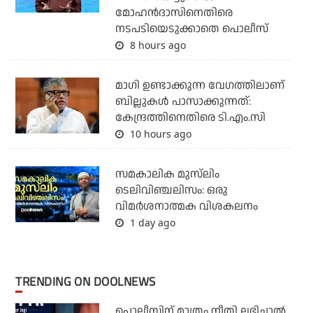
മോഹന്‍ദാസിനെതിരെ
നടപടിയെടുക്കാതെ പൊലീസ്
8 hours ago
മാഗി ഉണ്ടാക്കുന്ന വേഗത്തിലാണ്
ബില്ലുകള്‍ പാസാക്കുന്നത്:
കേന്ദ്രത്തിനെതിരെ ടി.എം.സി
10 hours ago
സമകാലിക മുസ്‌ലിം
ടെലിവിഞ്ചലിസം: ഒരു
വിമര്‍ശനാത്മക വിശകലനം
1 day ago
TRENDING ON DOOLNEWS
പൊലീസിന് മാത്രം നീതി ലഭിച്ചാല്‍