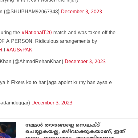
rrying him? It can worsen the injury
an (@SHUBHAM92067348)
December 3, 2023
during the
#NationalT20
match and was taken off the
OF A PERSON. Ridiculous arrangements by
t
I
#AUSvPAK
 Khan (@AhmadRehanKhan)
December 3, 2023
ya h Fixers ko to har jaga apoint kr rhy han aysa e
sadamdoggar)
December 3, 2023
നമ്മള്‍ താരങ്ങളെ സെലക്ട്
ചെയ്യുകയല്ല, ഒഴിവാക്കുകയാണ്, ഇത്