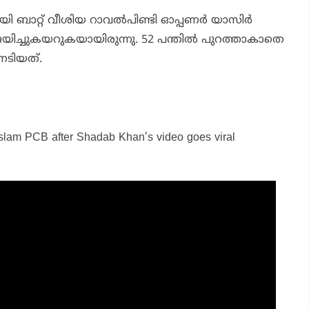
യി ബാറ്റ് വീശിയ റാവല്‍പിണ്ടി ഓപ്പണര്‍ യാസിര്‍
ജയിച്ചുകയറുകയായിരുന്നു. 52 പന്തില്‍ പുറത്താകാതെ
േടിയത്.
 slam PCB after Shadab Khan’s video goes viral