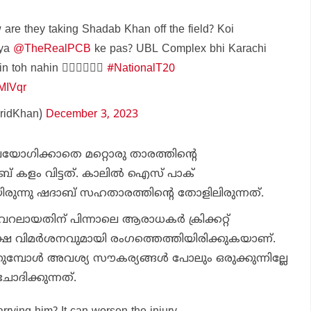
are they taking Shadab Khan off the field? Koi
kya
@TheRealPCB
ke pas? UBL Complex bhi Karachi
toh nahin 🤦🏽‍♂️🤦🏽‍♂️
#NationalT20
iMIVqr
ridKhan)
December 3, 2023
 ഉപയോഗിക്കാതെ മറ്റൊരു താരത്തിന്റെ
 കളം വിട്ടത്. കാലില്‍ ഐസ് പാക്
യിരുന്നു ഷദാബ് സഹതാരത്തിന്റെ തോളിലിരുന്നത്.
ായതിന് പിന്നാലെ ആരാധകര്‍ ക്രിക്കറ്റ്
ഷ വിമര്‍ശനവുമായി രംഗത്തെത്തിയിരിക്കുകയാണ്.
തുമ്പോള്‍ അവശ്യ സൗകര്യങ്ങള്‍ പോലും ഒരുക്കുന്നില്ലേ
ദിക്കുന്നത്.