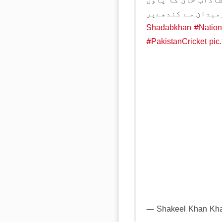
اداب خان کا پاوں
میدان سے کندھےپر
#Natio
#PakistanCricket
pic
— Shakeel Khan Kha