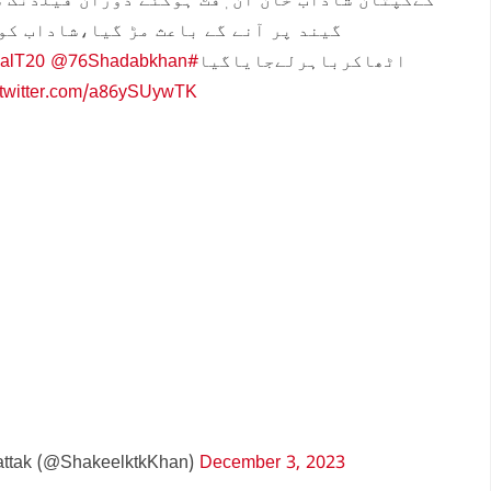
کےکپتان شاداب خان ان ٖفٹ ہوگئے دوران فیلڈنگ ش
گیند پر آنے گے باعث مڑ گیا،شاداب کو
nalT20
@76Shadabkhan
#Shadabkhan
اٹھاکرباہرلےجایاگیا
.twitter.com/a86ySUywTK
ttak (@ShakeelktkKhan)
December 3, 2023