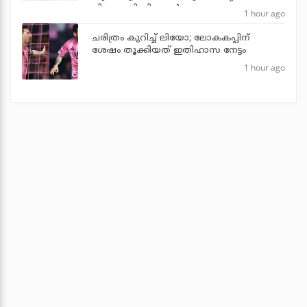
പിണറായി വിജയന്‍
1 hour ago
ചരിത്രം കുറിച്ച് ലിയോ; ലോകകപ്പിന്
ശേഷം തൂക്കിയത് ഇതിഹാസ നേട്ടം
1 hour ago