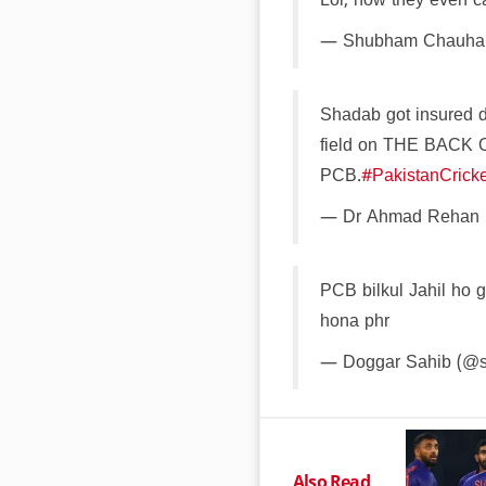
Lol, how they even ca
— Shubham Chauh
Shadab got insured 
field on THE BACK 
PCB.
#PakistanCricke
— Dr Ahmad Rehan
PCB bilkul Jahil ho g
hona phr
— Doggar Sahib (@
Also Read