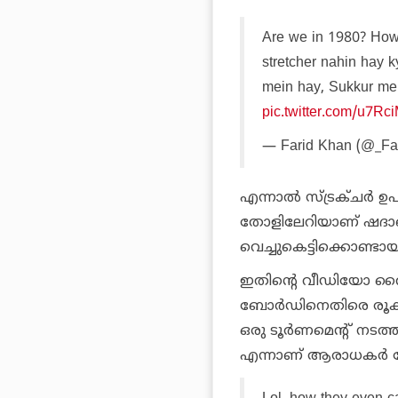
Are we in 1980? How 
stretcher nahin hay 
mein hay, Sukkur mein 
pic.twitter.com/u7Rc
— Farid Khan (@_Fa
എന്നാല്‍ സ്ട്രക്ചര്‍
തോളിലേറിയാണ് ഷദാബ്
വെച്ചുകെട്ടിക്കൊണ്ടാ
ഇതിന്റെ വീഡിയോ വൈറല
ബോര്‍ഡിനെതിരെ രൂക്
ഒരു ടൂര്‍ണമെന്റ് നടത്
എന്നാണ് ആരാധകര്‍ ചോ