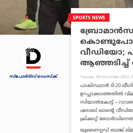
SPORTS NEWS
ബ്രോമാന്‍സ
കൊണ്ടുപോക
വീഡിയോ; 
ആഞ്ഞടിച്ച
സ്പോര്‍ട്സ് ഡെസ്‌ക്
Tuesday, 5th December 2023, 
പാകിസ്ഥാന്‍ ടി-20 ലീ
ഉറപ്പാക്കാത്തതില്‍ വി
സിയാല്‍കോട്ട് – റാവല്
ഷദാബ് ഖാന്റെ വീഡി
ക്രിക്കറ്റ് ബോര്‍ഡിന
യുണൈറ്റഡ് ബാങ്ക് ലിമിറ