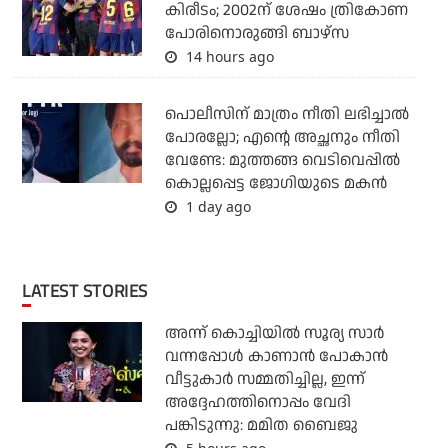
കിരീടം; 2002ന് ശേഷം ത്രികോണ
പോരിനൊരുങ്ങി ബാഴ്‌സ
14 hours ago
പൊലീസിന് മാത്രം നീതി ലഭിച്ചാല്‍
പോരല്ലോ; എന്റെ അച്ഛനും നീതി
വേണ്ടേ: മുത്തങ്ങ വെടിവെപ്പില്‍
കൊല്ലപ്പെട്ട ജോഗിയുടെ മകന്‍
1 day ago
LATEST STORIES
അന്ന് കൊച്ചിയില്‍ സൂര്യ സാര്‍
വന്നപ്പോള്‍ കാണാന്‍ പോകാന്‍
വീട്ടുകാര്‍ സമ്മതിച്ചില്ല, ഇന്ന്
അദ്ദേഹത്തിനൊപ്പം വേദി
പങ്കിടുന്നു: മമിത ബൈജു