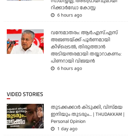
സാധിച്ചില്ല; അഭിപ്രായവുമായി
റിക്കാര്‍ഡോ കോസ്റ്റ
6 hours ago
വന്ദേമാതരം: ആര്‍.എസ്.എസ്
അജണ്ടയ്ക്ക് പൂര്‍ണമായി
കീഴ്‌പ്പെടല്‍, തിരുത്താന്‍
അടിയന്തരമായി തയ്യാറാകണം:
പിണറായി വിജയന്‍
6 hours ago
VIDEO STORIES
തുടക്കക്കാര്‍ കിടുക്കി, വിസ്മയ
ഇനിയും തുടരും... | THUDAKKAM |
Personal Opinion
1 day ago