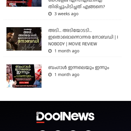
കോളേജ് എസ്.എഫ്.ഐ
തിരിച്ചുപിടിച്ചത് എങ്ങനെ?
3 weeks ago
അടി... അടിയോടടി...
ഇതൊരൊന്നൊന്നര നോബഡി | I
NOBODY | MOVIE REVIEW
1 month ago
ബംഗാള്‍ ഇന്നലെയും ഇന്നും
1 month ago