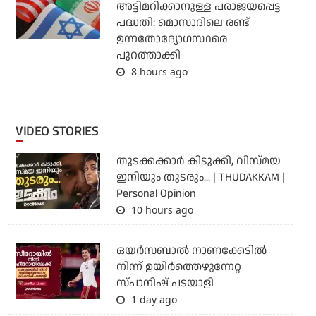
അട്ടിമറിക്കാനുള്ള പരാജയപ്പെട്ട
പദ്ധതി: മൊസാദിലെ രണ്ട്
ഉന്നതോദ്യോഗസ്ഥരെ
പുറത്താക്കി
8 hours ago
VIDEO STORIES
തുടക്കക്കാര്‍ കിടുക്കി, വിസ്മയ
ഇനിയും തുടരും... | THUDAKKAM |
Personal Opinion
10 hours ago
ഒയര്‍സബാൽ നാണക്കേടിൽ
നിന്ന് ഉയിർത്തെഴുന്നേറ്റ
സ്പാനിഷ് പടയാളി
1 day ago