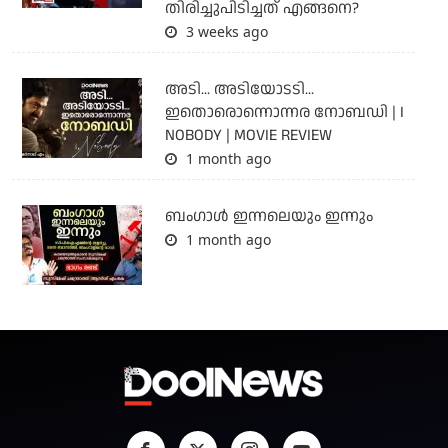
തിരിച്ചുപിടിച്ചത് എങ്ങനെ?
3 weeks ago
അടി... അടിയോടടി...
ഇതൊരൊന്നൊന്നര നോബഡി | I
NOBODY | MOVIE REVIEW
1 month ago
ബംഗാള്‍ ഇന്നലെയും ഇന്നും
1 month ago