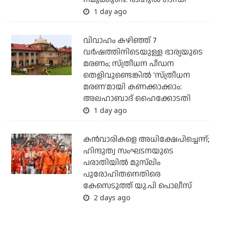
1 day ago
വിവാഹം കഴിഞ്ഞ് 7
വര്‍ഷത്തിനിടെയുള്ള ഭാര്യയുടെ
മരണം; സ്ത്രീധന പീഡന
തെളിവുണ്ടെങ്കില്‍ 'സ്ത്രീധന
മരണ'മായി കണക്കാക്കാം:
അലഹാബാദ് ഹൈക്കോടതി
1 day ago
കന്‍വാരികളെ അധിക്ഷേപിച്ചെന്ന്;
ഹിന്ദുത്വ സംഘടനയുടെ
പരാതിയില്‍ മുസ്‌ലിം
പുരോഹിതനെതിരെ
കേസെടുത്ത് യു.പി പൊലീസ്
2 days ago