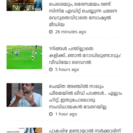
പെപ്പെയും, ഒരേസമയം രണ്ട്
സിനിമ എഡിറ്റ് ചെയ്യുന്ന ചമനെ
വെറുതെവിടാതെ സോഷ്യല്‍
മീഡിയ
26 minutes ago
'നിങ്ങള്‍ പന്തില്ലാതെ
കളിക്ക്...ഞാന്‍ റോഡിലുണ്ടാവും'
വീഡിയോ വൈറല്‍
5 hours ago
ചെയ്ത അഞ്ചില്‍ നാലും
ഫീമെയില്‍ ലീഡ് പടങ്ങള്‍... എല്ലാം
ഹിറ്റ്, ഇതുപോലൊരു
സംവിധായകന്‍ വേറെയില്ല
1 hour ago
പാകപ്പിഴ ഉണ്ടായാല്‍ സര്‍ക്കാരിന്