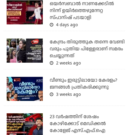
ഒയര്‍സബാൽ നാണക്കേടിൽ
നിന്ന് ഉയിർത്തെഴുന്നേറ്റ
സ്പാനിഷ് പടയാളി
4 days ago
കേന്ദ്രം തിരുത്തുക തന്നെ വേണ്ടി
വരും പുതിയ പിള്ളേരാണ് സമരം
ചെയ്യുന്നത്
2 weeks ago
വീണ്ടും ഇരുട്ടിലായോ കേരളം?
ജനങ്ങൾ പ്രതികരിക്കുന്നു
3 weeks ago
23 വർഷത്തിന് ശേഷം
കോഴിക്കോട് മെഡിക്കൽ
കോളേജ് എസ്.എഫ്.ഐ