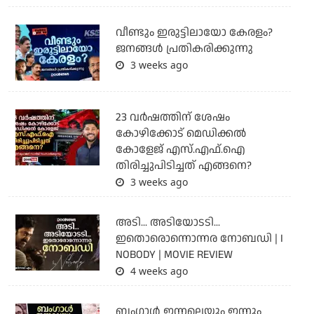
വീണ്ടും ഇരുട്ടിലായോ കേരളം?
ജനങ്ങൾ പ്രതികരിക്കുന്നു
3 weeks ago
23 വർഷത്തിന് ശേഷം
കോഴിക്കോട് മെഡിക്കൽ
കോളേജ് എസ്.എഫ്.ഐ
തിരിച്ചുപിടിച്ചത് എങ്ങനെ?
3 weeks ago
അടി... അടിയോടടി...
ഇതൊരൊന്നൊന്നര നോബഡി | I
NOBODY | MOVIE REVIEW
4 weeks ago
ബംഗാള്‍ ഇന്നലെയും ഇന്നും