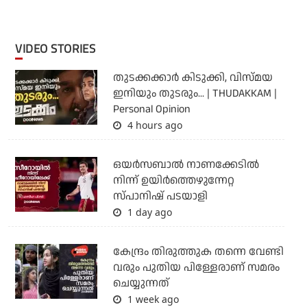
VIDEO STORIES
തുടക്കക്കാര്‍ കിടുക്കി, വിസ്മയ
ഇനിയും തുടരും... | THUDAKKAM |
Personal Opinion
4 hours ago
ഒയര്‍സബാൽ നാണക്കേടിൽ
നിന്ന് ഉയിർത്തെഴുന്നേറ്റ
സ്പാനിഷ് പടയാളി
1 day ago
കേന്ദ്രം തിരുത്തുക തന്നെ വേണ്ടി
വരും പുതിയ പിള്ളേരാണ് സമരം
ചെയ്യുന്നത്
1 week ago