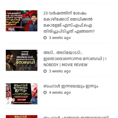
23 വർഷത്തിന് ശേഷം
കോഴിക്കോട് മെഡിക്കൽ
കോളേജ് എസ്.എഫ്.ഐ
തിരിച്ചുപിടിച്ചത് എങ്ങനെ?
3 weeks ago
അടി... അടിയോടടി...
ഇതൊരൊന്നൊന്നര നോബഡി | I
NOBODY | MOVIE REVIEW
3 weeks ago
ബംഗാള്‍ ഇന്നലെയും ഇന്നും
4 weeks ago