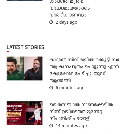
ഗതാഗത മന്ത്രി;
വിവാദമായതോടെ
വിശദീകരണവും
2 days ago
LATEST STORIES
കാതൽ സിനിമയിൽ മമ്മൂട്ടി സർ
ആ കഥാപാത്രം ചെയ്യുന്നു എന്ന്
കേട്ടപ്പോൾ പേടിച്ചു: ജൂഡ്
ആന്തണി
6 minutes ago
ഒയര്‍സബാൽ നാണക്കേടിൽ
നിന്ന് ഉയിർത്തെഴുന്നേറ്റ
സ്പാനിഷ് പടയാളി
14 minutes ago