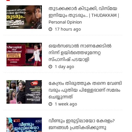
തുടക്കക്കാര്‍ കിടുക്കി, വിസ്മയ
ഇനിയും തുടരും... | THUDAKKAM |
Personal Opinion
17 hours ago
ഒയര്‍സബാൽ നാണക്കേടിൽ
നിന്ന് ഉയിർത്തെഴുന്നേറ്റ
സ്പാനിഷ് പടയാളി
1 day ago
കേന്ദ്രം തിരുത്തുക തന്നെ വേണ്ടി
വരും പുതിയ പിള്ളേരാണ് സമരം
ചെയ്യുന്നത്
1 week ago
വീണ്ടും ഇരുട്ടിലായോ കേരളം?
ജനങ്ങൾ പ്രതികരിക്കുന്നു