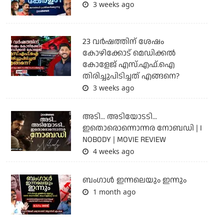
3 weeks ago
23 വർഷത്തിന് ശേഷം
കോഴിക്കോട് മെഡിക്കൽ
കോളേജ് എസ്.എഫ്.ഐ
തിരിച്ചുപിടിച്ചത് എങ്ങനെ?
3 weeks ago
അടി... അടിയോടടി...
ഇതൊരൊന്നൊന്നര നോബഡി | I
NOBODY | MOVIE REVIEW
4 weeks ago
ബംഗാള്‍ ഇന്നലെയും ഇന്നും
1 month ago