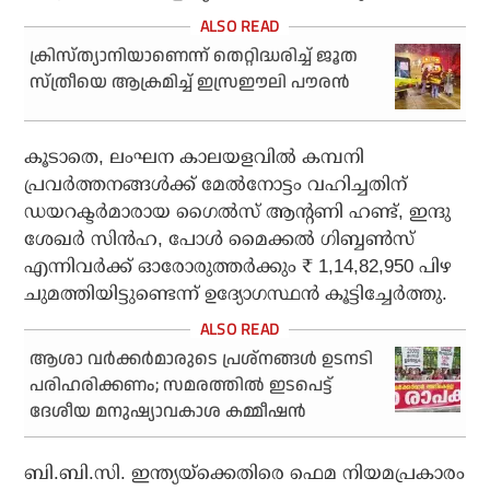
ക്രിസ്ത്യാനിയാണെന്ന് തെറ്റിദ്ധരിച്ച് ജൂത
സ്ത്രീയെ ആക്രമിച്ച് ഇസ്രഈലി പൗരൻ
കൂടാതെ, ലംഘന കാലയളവിൽ കമ്പനി
പ്രവർത്തനങ്ങൾക്ക് മേൽനോട്ടം വഹിച്ചതിന്
ഡയറക്ടർമാരായ ഗൈൽസ് ആന്റണി ഹണ്ട്, ഇന്ദു
ശേഖർ സിൻഹ, പോൾ മൈക്കൽ ഗിബ്ബൺസ്
എന്നിവർക്ക് ഓരോരുത്തർക്കും ₹ 1,14,82,950 പിഴ
ചുമത്തിയിട്ടുണ്ടെന്ന് ഉദ്യോഗസ്ഥൻ കൂട്ടിച്ചേർത്തു.
ആശാ വർക്കർമാരുടെ പ്രശ്നങ്ങൾ ഉടനടി
പരിഹരിക്കണം; സമരത്തിൽ ഇടപെട്ട്
ദേശീയ മനുഷ്യാവകാശ കമ്മീഷൻ
ബി.ബി.സി. ഇന്ത്യയ്ക്കെതിരെ ഫെമ നിയമപ്രകാരം