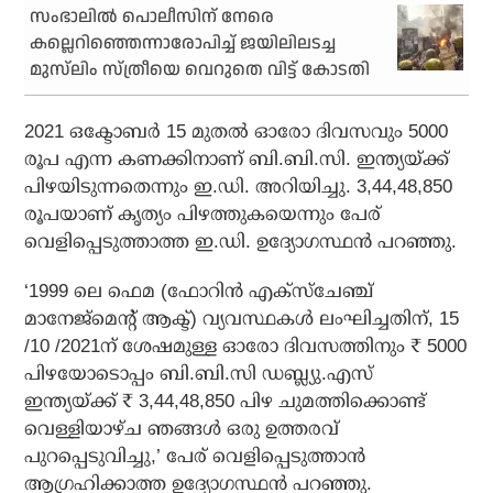
സംഭാലിൽ പൊലീസിന് നേരെ
കല്ലെറിഞ്ഞെന്നാരോപിച്ച് ജയിലിലടച്ച
മുസ്‌ലിം സ്ത്രീയെ വെറുതെ വിട്ട് കോടതി
2021 ഒക്ടോബര്‍ 15 മുതല്‍ ഓരോ ദിവസവും 5000
രൂപ എന്ന കണക്കിനാണ് ബി.ബി.സി. ഇന്ത്യയ്ക്ക്
പിഴയിടുന്നതെന്നും ഇ.ഡി. അറിയിച്ചു. 3,44,48,850
രൂപയാണ് കൃത്യം പിഴത്തുകയെന്നും പേര്
വെളിപ്പെടുത്താത്ത ഇ.ഡി. ഉദ്യോഗസ്ഥന്‍ പറഞ്ഞു.
‘1999 ലെ ഫെമ (ഫോറിൻ എക്സ്ചേഞ്ച്
മാനേജ്മെന്റ് ആക്ട്) വ്യവസ്ഥകൾ ലംഘിച്ചതിന്, 15
/10 /2021ന് ശേഷമുള്ള ഓരോ ദിവസത്തിനും ₹ 5000
പിഴയോടൊപ്പം ബി.ബി.സി ഡബ്ല്യു.എസ്
ഇന്ത്യയ്ക്ക് ₹ 3,44,48,850 പിഴ ചുമത്തിക്കൊണ്ട്
വെള്ളിയാഴ്ച ഞങ്ങൾ ഒരു ഉത്തരവ്
പുറപ്പെടുവിച്ചു,’ പേര് വെളിപ്പെടുത്താൻ
ആഗ്രഹിക്കാത്ത ഉദ്യോഗസ്ഥൻ പറഞ്ഞു.