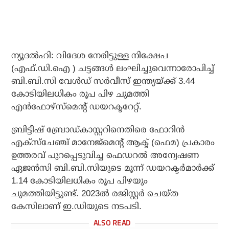
ന്യൂദൽഹി: വിദേശ നേരിട്ടുള്ള നിക്ഷേപ
(എഫ്.ഡി.ഐ ) ചട്ടങ്ങൾ ലംഘിച്ചുവെന്നാരോപിച്ച്
ബി.ബി.സി വേൾഡ് സർവീസ് ഇന്ത്യയ്ക്ക് 3.44
കോടിയിലധികം രൂപ പിഴ ചുമത്തി
എൻഫോഴ്‌സ്‌മെന്റ് ഡയറക്ടറേറ്റ്.
ബ്രിട്ടീഷ് ബ്രോഡ്കാസ്റ്ററിനെതിരെ ഫോറിൻ
എക്സ്ചേഞ്ച് മാനേജ്മെന്റ് ആക്ട് (ഫെമ) പ്രകാരം
ഉത്തരവ് പുറപ്പെടുവിച്ച ഫെഡറൽ അന്വേഷണ
ഏജൻസി ബി.ബി.സിയുടെ മൂന്ന് ഡയറക്ടർമാർക്ക്
1.14 കോടിയിലധികം രൂപ പിഴയും
ചുമത്തിയിട്ടുണ്ട്. 2023ല്‍ രജിസ്റ്റര്‍ ചെയ്ത
കേസിലാണ് ഇ.ഡിയുടെ നടപടി.