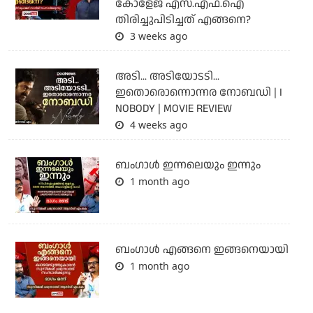
കോളേജ് എസ്.എഫ്.ഐ
തിരിച്ചുപിടിച്ചത് എങ്ങനെ?
3 weeks ago
അടി... അടിയോടടി...
ഇതൊരൊന്നൊന്നര നോബഡി | I
NOBODY | MOVIE REVIEW
4 weeks ago
ബംഗാള്‍ ഇന്നലെയും ഇന്നും
1 month ago
ബം​ഗാൾ എങ്ങനെ ഇങ്ങനെയായി
1 month ago