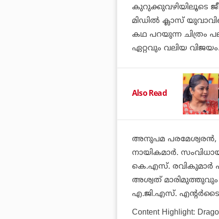
കുറുക്കുവഴിയിലൂടെ ജീ
മിഡില്‍ ക്ലാസ് യുവാ
കഥ പറയുന്ന ചിത്രം പലര
ഏറ്റവും വലിയ വിജയം
Also Read
അനുപമ പരമേശ്വരന്‍,
നായികമാര്‍. സംവിധാ
കെ.എസ്. രവികുമാര്‍ എന
അശ്വത് മാരിമുത്തുവും
എ.ജി.എസ്. എന്റര്‍ടൈന്മ
Content Highlight: Drag