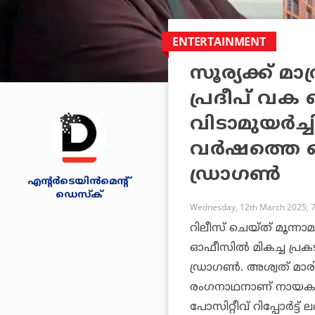
ENTERTAINMENT
സൂര്യക്ക് മാ
പ്രദീപ് വക ബ
വിടാമുയര്‍ച
വര്‍ഷത്തെ ഹ
ഡ്രാഗണ്‍
എന്റര്‍ടെയിന്‍മെന്റ്
ഡെസ്‌ക്
Wednesday, 12th March 2025, 
റിലീസ് ചെയ്ത് മൂന്ന
ഓഫീസില്‍ മികച്ച പ്രക
ഡ്രാഗണ്‍. അശ്വത് മാരി
രംഗനാഥനാണ് നായകനായ
പോസിറ്റീവ് റിപ്പോര്‍ട