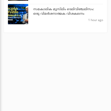
സമകാലിക മുസ്‌ലിം ടെലിവിഞ്ചലിസം:
ഒരു വിമര്‍ശനാത്മക വിശകലനം
1 hour ago