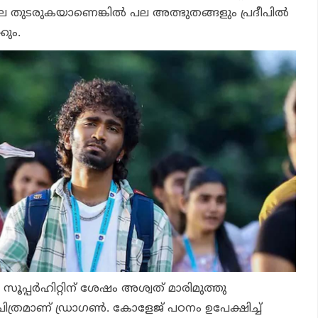
തുടരുകയാണെങ്കില്‍ പല അത്ഭുതങ്ങളും പ്രദീപില്‍
കും.
്പര്‍ഹിറ്റിന് ശേഷം അശ്വത് മാരിമുത്തു
ത്രമാണ് ഡ്രാഗണ്‍. കോളേജ് പഠനം ഉപേക്ഷിച്ച്