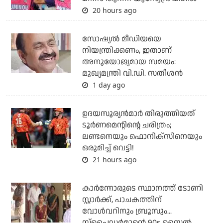
20 hours ago
സോഷ്യല്‍ മീഡിയയെ
നിയന്ത്രിക്കണം, ഇതാണ്
അനുയോജ്യമായ സമയം:
മുഖ്യമന്ത്രി വി.ഡി. സതീശന്‍
1 day ago
ഉദയസൂര്യന്‍മാര്‍ തിരുത്തിയത്
ടൂര്‍ണമെന്റിന്റെ ചരിത്രം;
ലണ്ടനെയും ഫൊനിക്‌സിനെയും
ഒരുമിച്ച് വെട്ടി!
21 hours ago
കാര്‍ന്നോരുടെ സ്ഥാനത്ത് ടോണി
സ്റ്റാര്‍ക്ക്, പാചകത്തിന്
വോള്‍വറിനും ബ്രൂസും...
സ്‌പൈഡര്‍മാന്റെ 90s സ്റ്റൈല്‍