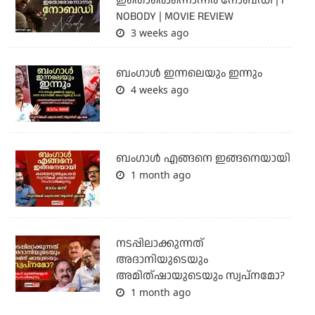
ഇതൊരൊന്നൊന്നര നോബഡി | I
NOBODY | MOVIE REVIEW
3 weeks ago
ബംഗാള്‍ ഇന്നലെയും ഇന്നും
4 weeks ago
ബം​ഗാൾ എങ്ങനെ ഇങ്ങനെയായി
1 month ago
നടപ്പിലാക്കുന്നത്
അദാനിയുടെയും
അമിത്ഷായുടെയും സ്വപ്നമോ?
1 month ago