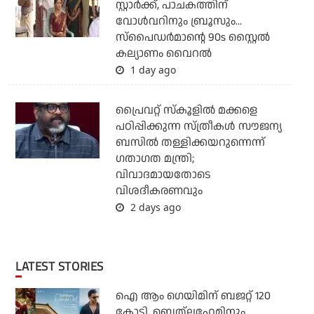
സ്റ്റാര്‍ക്ക്, പാചകത്തിന്
വോള്‍വറിനും ബ്രൂസും...
സ്‌പൈഡര്‍മാന്റെ 90s സ്റ്റൈല്‍
കല്യാണം വൈറല്‍
1 day ago
പ്രൈവറ്റ് സ്‌കൂളില്‍ മക്കളെ
പഠിപ്പിക്കുന്ന സ്ത്രീകള്‍ സൗജന്യ
ബസില്‍ തള്ളിക്കയറുന്നെന്ന്
ഗതാഗത മന്ത്രി;
വിവാദമായതോടെ
വിശദീകരണവും
2 days ago
LATEST STORIES
ഐ ആം ഗെയിമിന് ബജറ്റ് 120
കോടി, ബെത്‌ലഹേമിനും