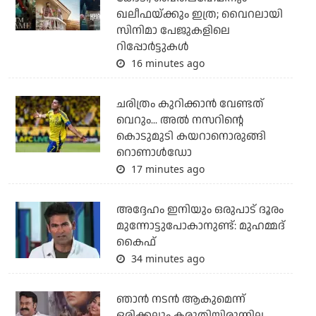
ഖലീഫയ്ക്കും ഇത്ര; വൈറലായി
സിനിമാ പേജുകളിലെ
റിപ്പോര്‍ട്ടുകള്‍
16 minutes ago
ചരിത്രം കുറിക്കാന്‍ വേണ്ടത്
വെറും... അല്‍ നസറിന്റെ
കൊടുമുടി കയറാനൊരുങ്ങി
റൊണാള്‍ഡോ
17 minutes ago
അദ്ദേഹം ഇനിയും ഒരുപാട് ദൂരം
മുന്നോട്ടുപോകാനുണ്ട്: മുഹമ്മദ്
കൈഫ്
34 minutes ago
ഞാൻ നടൻ ആകുമെന്ന്
ഒരിക്കലും കരുതിയിരുന്നില്ല,