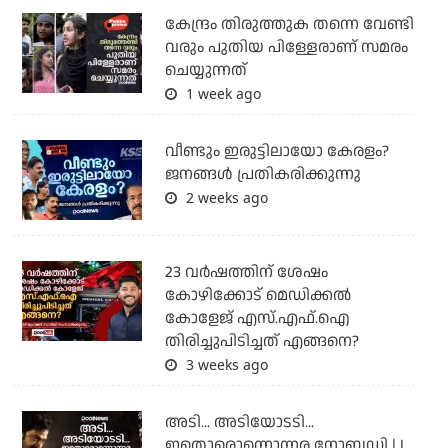
കേന്ദ്രം തിരുത്തുക തന്നെ വേണ്ടി
വരും പുതിയ പിള്ളേരാണ് സമരം
ചെയ്യുന്നത്
1 week ago
വീണ്ടും ഇരുട്ടിലായോ കേരളം?
ജനങ്ങൾ പ്രതികരിക്കുന്നു
2 weeks ago
23 വർഷത്തിന് ശേഷം
കോഴിക്കോട് മെഡിക്കൽ
കോളേജ് എസ്.എഫ്.ഐ
തിരിച്ചുപിടിച്ചത് എങ്ങനെ?
3 weeks ago
അടി... അടിയോടടി...
ഇതൊരൊന്നൊന്നര നോബഡി | I