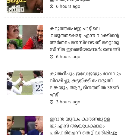
6 hours ago
കറുത്തപെണ്ണ പാട്ടിലെ
'വരുത്തപ്പെട്ടേ' എന്ന വാക്കിന്റെ
അർത്ഥം മനസിലായത് മറ്റൊരു
സിനിമ ഇറങ്ങിയപ്പോൾ: ബേണി
6 hours ago
കുല്‍ദീപും ജഡേജയും മാനവും
വിറപ്പിച്ചു; കട്ടയ്ക്ക് പൊരുതി
ലങ്കയും; ആദ്യ ദിനത്തില്‍ 363ന്
എട്ട്!
3 hours ago
ഇറാന്‍ യുദ്ധം കാരണമുള്ള
യു.എസ് ആയുധക്ഷാമം
പരിഹരിച്ചെന്ന് തെറ്റിദ്ധരിപ്പിച്ചു;