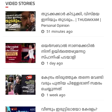
VIDEO STORIES
തുടക്കക്കാര്‍ കിടുക്കി, വിസ്മയ
ഇനിയും തുടരും... | THUDAKKAM |
Personal Opinion
51 minutes ago
ഒയര്‍സബാൽ നാണക്കേടിൽ
നിന്ന് ഉയിർത്തെഴുന്നേറ്റ
സ്പാനിഷ് പടയാളി
1 day ago
കേന്ദ്രം തിരുത്തുക തന്നെ വേണ്ടി
വരും പുതിയ പിള്ളേരാണ് സമരം
ചെയ്യുന്നത്
1 week ago
വീണ്ടും ഇരുട്ടിലായോ കേരളം?