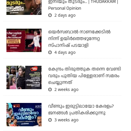
ഇനിയും തുടരും... | THUDAKKAM |
Personal Opinion
2 days ago
ഒയര്‍സബാൽ നാണക്കേടിൽ
നിന്ന് ഉയിർത്തെഴുന്നേറ്റ
സ്പാനിഷ് പടയാളി
4 days ago
കേന്ദ്രം തിരുത്തുക തന്നെ വേണ്ടി
വരും പുതിയ പിള്ളേരാണ് സമരം
ചെയ്യുന്നത്
2 weeks ago
വീണ്ടും ഇരുട്ടിലായോ കേരളം?
ജനങ്ങൾ പ്രതികരിക്കുന്നു
3 weeks ago