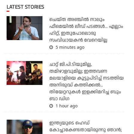
LATEST STORIES
ചെയ്ത അഞ്ചില്‍ നാലും
ഫീമെയില്‍ ലീഡ് പടങ്ങള്‍... എല്ലാം
ഹിറ്റ്, ഇതുപോലൊരു
സംവിധായകന്‍ വേറെയില്ല
5 minutes ago
ചാറ്റ് ജി.പി.ടിയുമില്ല,
തമിഴാളവുമില്ല; ഇത്തവണ
മലയാളിയെ കൂട്ടുപിടിച്ച് നടത്തിയ
അനിരുദ്ധ് കത്തിക്കല്‍...
തിയേറ്ററുകള്‍ ഇളക്കിമറിച്ച ബും
ബാ ഡിഗ
1 hour ago
ഇന്ത്യയുടെ ഹെഡ്
കോച്ചാകേണ്ടതായിരുന്നു ഞാന്‍;