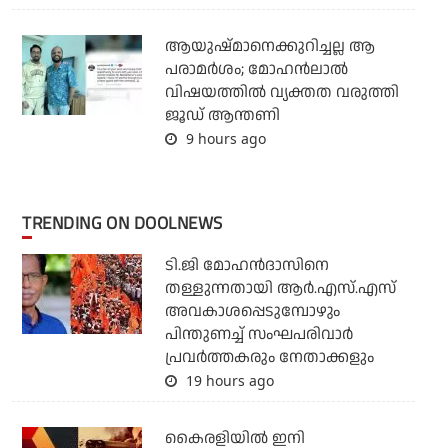
ആയുഷ്മാനെക്കുറിച്ചല്ല ആ
പരാമർശം; മോഹൻലാൽ
വിഷയത്തിൽ വ്യക്തത വരുത്തി
ജൂഡ് ആന്തണി
9 hours ago
TRENDING ON DOOLNEWS
ടി.ജി മോഹന്‍ദാസിനെ
തള്ളുന്നതായി ആര്‍.എസ്.എസ്
അവകാശപ്പെടുമ്പോഴും
പിന്തുണച്ച് സംഘപരിവാര്‍
പ്രവര്‍ത്തകരും നേതാക്കളും
19 hours ago
കൈരളിയില്‍ ഇനി