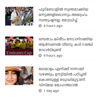
ഫുട്ബോളില്‍ സ്വന്തമാക്കിയ
നേട്ടങ്ങളിലൊന്നും അദ്ദേഹം
സന്തുഷ്ടനല്ല: മോഡ്രിച്ച്
6 hours ago
ഒമ്പതാം കിരീടം നേടാനിറങ്ങിയ
ആഴ്സണല്‍ വീണു; കപ്പ് റാഞ്ചി
ഡോര്‍ട്മുണ്ട്
9 hours ago
മലയാളം എനിക്ക് നന്നായി
വഴങ്ങും, ഊട്ടിയില്‍ പഠിച്ചത്
കൊണ്ടുള്ള ബുദ്ധിമുട്ടാണ്:
വിസ്മയ മോഹന്‍ലാല്‍
1 day ago