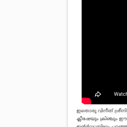
ഇതൊരു വിനീത് ശ്രീനിവ
ക്ലീഷേയും ക്രിഞ്ചും ഈ