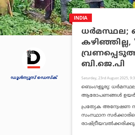
INDIA
ധര്‍മസ്ഥല; 
കഴിഞ്ഞില്ല,
വ്രണപ്പെടു
ബി.ജെ.പി
ഡൂള്‍ന്യൂസ് ഡെസ്‌ക്
Saturday, 23rd August 2025, 9:
ബെംഗളൂരു: ധര്‍മസ്ഥലയ
ആരോപണങ്ങള്‍ ഉയര്‍ന
പ്രത്യേക അന്വേഷണ 
സംസ്ഥാന സര്‍ക്കാരി
രാഷ്ട്രീയവല്‍ക്കരിക