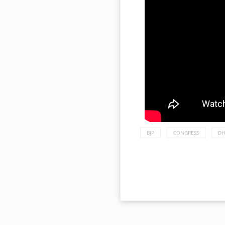
BJP
CONGRESS
DH