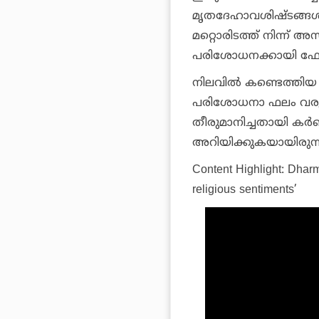
മൃതദേഹാവശിഷ്ടങ്ങള്‍
മറ്റൊരിടത്ത് നിന്ന്
പരിശോധനക്കായി ഫോറന്
നിലവില്‍ കണ്ടെത്തി
പരിശോധനാ ഫലം വരുന്ന
തീരുമാനിച്ചതായി കര്‍
അറിയിക്കുകയായിരുന്ന
Content Highlight: Dharm
religious sentiments’