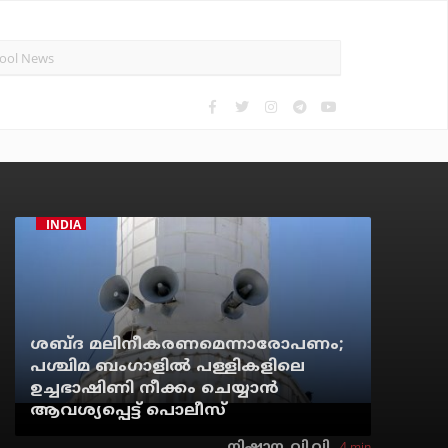
INDIA
ശബ്ദ മലിനീകരണമെന്നാരോപണം;
പശ്ചിമ ബംഗാളില്‍ പള്ളികളിലെ
ഉച്ചഭാഷിണി നീക്കം ചെയ്യാന്‍
ആവശ്യപ്പെട്ട് പൊലീസ്
4 min
നിഷാന. വി.വി