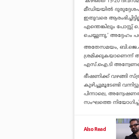
‘കഴിഞ്ഞ 15-20 ദിവസമ
മീഡിയയില്‍ ദുരുദ്ദേ
ഇതുവരെ ആരംഭിച്ചിട്ടില്
എന്തെങ്കിലും പോസ്റ്റ്
ചെയ്യുന്നു,’ അദ്ദേഹം 
അതേസമയം, ബി.ജെ.പി 
ശ്രമിക്കുകയാണെന്ന് ആ
എസ്.ഐ.ടി അന്വേണത്ത
ഭീഷണിക്ക് വഴങ്ങി സ്ത
കുഴിച്ചുമൂടേണ്ടി വന്ന
പിന്നാലെ, അന്വേഷണത്
സംഘത്തെ നിയോഗിച്ചിര
Also Read