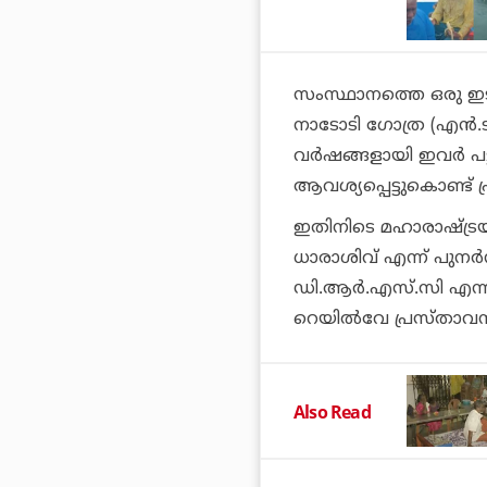
സംസ്ഥാനത്തെ ഒരു ഇട
നാടോടി ഗോത്ര (എന്‍.ടി
വര്‍ഷങ്ങളായി ഇവര്‍ പ
ആവശ്യപ്പെട്ടുകൊണ്ട്
ഇതിനിടെ മഹാരാഷ്ട്രയ
ധാരാശിവ് എന്ന് പുനര
ഡി.ആര്‍.എസ്.സി എന്
റെയില്‍വേ പ്രസ്താവന
Also Read