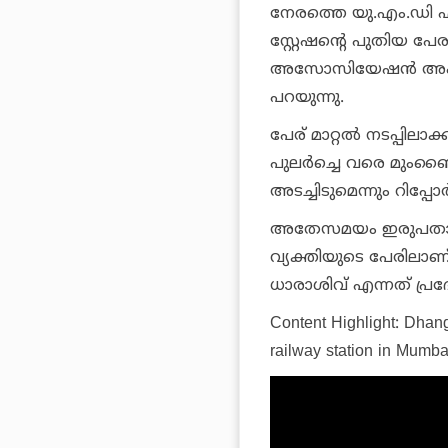
നേരത്തെ യു.എം.ഡി എന
സ്റ്റേഷന്റെ പുതിയ പ
അസോസിയേഷന്‍ അംഗീകരി
പറയുന്നു.
പേര് മാറ്റല്‍ നടപ്പിലാക
പുലര്‍ച്ചെ വരെ മുംബൈ
അടച്ചിടുമെന്നും റിപ്പോര്‍
അതേസമയം ഇരുപതാം നൂറ്
വ്യക്തിയുടെ പേരിലാണ്
ധാരാശിവ് എന്നത് പ്ര
Content Highlight: Dha
railway station in Mumba