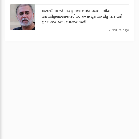
തേജ്പാല്‍ കുറ്റക്കാരന്‍: ലൈംഗിക
അതിക്രമക്കേസില്‍ വെറുതെവിട്ട നടപടി
റദ്ദാക്കി ഹൈക്കോടതി
2 hours ago