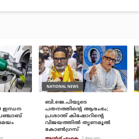
NATIONAL NEWS
ബി.ജെ.പിയുടെ
20 ഇന്ധന
പതനത്തിന്റെ ആരംഭം;
പഞ്ചാബ്
പ്രശാന്ത് കിഷോറിന്റെ
രമേയം
വിജയത്തില്‍ തൃണമൂല്‍
കോണ്‍ഗ്രസ്
go
2 days ago
ആദർശ് എം.കെ.