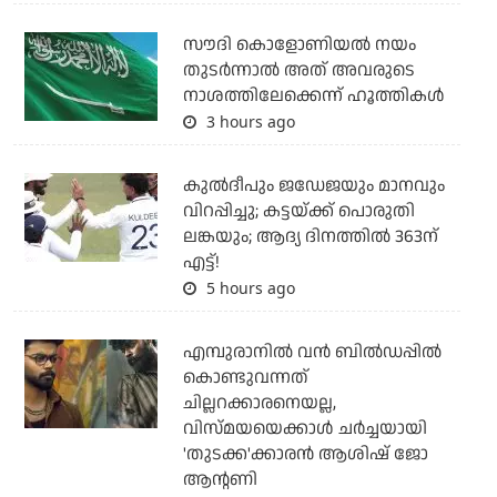
സൗദി കൊളോണിയല്‍ നയം
തുടര്‍ന്നാല്‍ അത് അവരുടെ
നാശത്തിലേക്കെന്ന് ഹൂത്തികള്‍
3 hours ago
കുല്‍ദീപും ജഡേജയും മാനവും
വിറപ്പിച്ചു; കട്ടയ്ക്ക് പൊരുതി
ലങ്കയും; ആദ്യ ദിനത്തില്‍ 363ന്
എട്ട്!
5 hours ago
എമ്പുരാനില്‍ വന്‍ ബില്‍ഡപ്പില്‍
കൊണ്ടുവന്നത്
ചില്ലറക്കാരനെയല്ല,
വിസ്മയയെക്കാള്‍ ചര്‍ച്ചയായി
'തുടക്ക'ക്കാരന്‍ ആശിഷ് ജോ
ആന്റണി