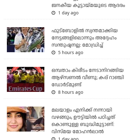
ജനകീയ കൂട്ടായ്മയുടെ ആദരം
1 day ago
ഫുട്ബോളില്‍ സ്വന്തമാക്കിയ
നേട്ടങ്ങളിലൊന്നും അദ്ദേഹം
സന്തുഷ്ടനല്ല: മോഡ്രിച്ച്
5 hours ago
ഒമ്പതാം കിരീടം നേടാനിറങ്ങിയ
ആഴ്സണല്‍ വീണു; കപ്പ് റാഞ്ചി
ഡോര്‍ട്മുണ്ട്
8 hours ago
മലയാളം എനിക്ക് നന്നായി
വഴങ്ങും, ഊട്ടിയില്‍ പഠിച്ചത്
കൊണ്ടുള്ള ബുദ്ധിമുട്ടാണ്:
വിസ്മയ മോഹന്‍ലാല്‍
1 day ago