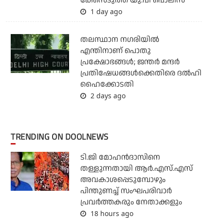
കേസെടുത്ത് യു.പി പൊലീസ്
1 day ago
തലസ്ഥാന നഗരിയില്‍
എന്തിനാണ് പൊതു
പ്രക്ഷോഭങ്ങള്‍; ജന്തര്‍ മന്ദര്‍
പ്രതിഷേധങ്ങള്‍ക്കെതിരെ ദല്‍ഹി
ഹൈക്കോടതി
2 days ago
TRENDING ON DOOLNEWS
ടി.ജി മോഹന്‍ദാസിനെ
തള്ളുന്നതായി ആര്‍.എസ്.എസ്
അവകാശപ്പെടുമ്പോഴും
പിന്തുണച്ച് സംഘപരിവാര്‍
പ്രവര്‍ത്തകരും നേതാക്കളും
18 hours ago