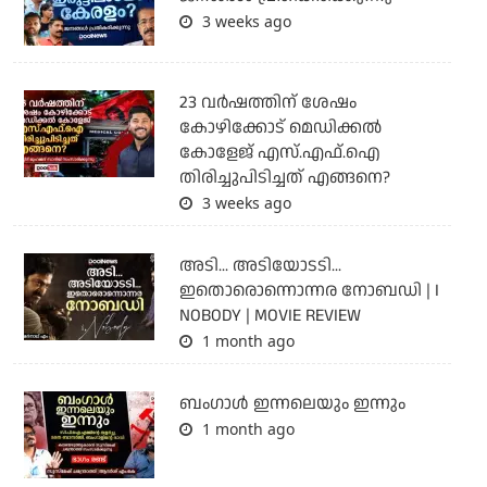
3 weeks ago
23 വർഷത്തിന് ശേഷം
കോഴിക്കോട് മെഡിക്കൽ
കോളേജ് എസ്.എഫ്.ഐ
തിരിച്ചുപിടിച്ചത് എങ്ങനെ?
3 weeks ago
അടി... അടിയോടടി...
ഇതൊരൊന്നൊന്നര നോബഡി | I
NOBODY | MOVIE REVIEW
1 month ago
ബംഗാള്‍ ഇന്നലെയും ഇന്നും
1 month ago