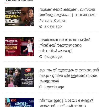
തുടക്കക്കാര്‍ കിടുക്കി, വിസ്മയ
ഇനിയും തുടരും... | THUDAKKAM |
Personal Opinion
2 days ago
ഒയര്‍സബാൽ നാണക്കേടിൽ
നിന്ന് ഉയിർത്തെഴുന്നേറ്റ
സ്പാനിഷ് പടയാളി
4 days ago
കേന്ദ്രം തിരുത്തുക തന്നെ വേണ്ടി
വരും പുതിയ പിള്ളേരാണ് സമരം
ചെയ്യുന്നത്
2 weeks ago
വീണ്ടും ഇരുട്ടിലായോ കേരളം?
ജനങ്ങൾ പ്രതികരിക്കുന്നു