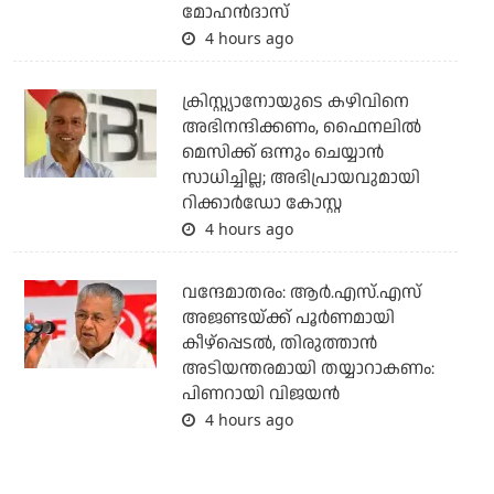
മോഹന്‍ദാസ്
4 hours ago
ക്രിസ്റ്റ്യാനോയുടെ കഴിവിനെ
അഭിനന്ദിക്കണം, ഫൈനലില്‍
മെസിക്ക് ഒന്നും ചെയ്യാന്‍
സാധിച്ചില്ല; അഭിപ്രായവുമായി
റിക്കാര്‍ഡോ കോസ്റ്റ
4 hours ago
വന്ദേമാതരം: ആര്‍.എസ്.എസ്
അജണ്ടയ്ക്ക് പൂര്‍ണമായി
കീഴ്‌പ്പെടല്‍, തിരുത്താന്‍
അടിയന്തരമായി തയ്യാറാകണം:
പിണറായി വിജയന്‍
4 hours ago