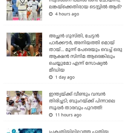
സുദര്‍ശന് പകരം രണ്ട് ചോയിസ്;
ലങ്കയ്‌ക്കെതിരായ ടെസ്റ്റില്‍ ആര്?
4 hours ago
അച്ഛന്‍ ഗുസ്തി, ചേട്ടന്‍
പാര്‍ക്കൗര്‍, അനിയത്തി മൊയ്
തായ്.... മൂന്ന് പേരെയും വെച്ച് ഒരു
ആക്ഷന്‍ സിനിമ ആരെങ്കിലും
ചെയ്യുമോ എന്ന് സോഷ്യല്‍
മീഡിയ
1 day ago
ഇന്ത്യയ്ക്ക് വീണ്ടും വമ്പന്‍
തിരിച്ചടി; ബുംറയ്ക്ക് പിന്നാലെ
സൂപ്പര്‍ താരവും പുറത്ത്!
11 hours ago
പ്രകൃതിയിലില്ലാത്ത പുതിയ