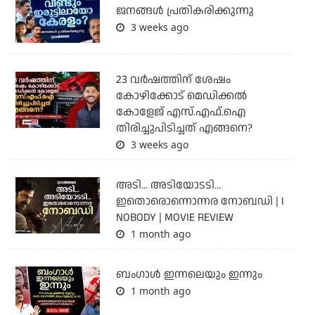
ജനങ്ങൾ പ്രതികരിക്കുന്നു
3 weeks ago
23 വർഷത്തിന് ശേഷം
കോഴിക്കോട് മെഡിക്കൽ
കോളേജ് എസ്.എഫ്.ഐ
തിരിച്ചുപിടിച്ചത് എങ്ങനെ?
3 weeks ago
അടി... അടിയോടടി...
ഇതൊരൊന്നൊന്നര നോബഡി | I
NOBODY | MOVIE REVIEW
1 month ago
ബംഗാള്‍ ഇന്നലെയും ഇന്നും
1 month ago