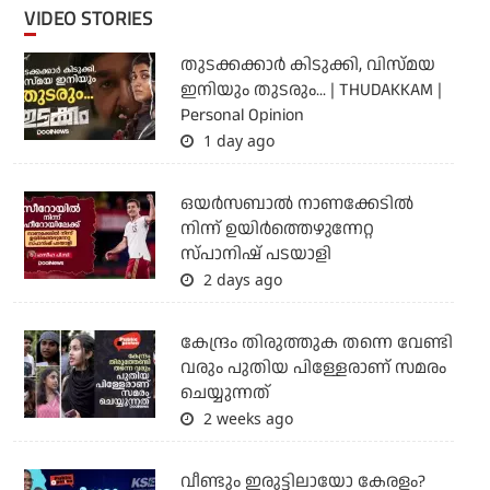
VIDEO STORIES
തുടക്കക്കാര്‍ കിടുക്കി, വിസ്മയ
ഇനിയും തുടരും... | THUDAKKAM |
Personal Opinion
1 day ago
ഒയര്‍സബാൽ നാണക്കേടിൽ
നിന്ന് ഉയിർത്തെഴുന്നേറ്റ
സ്പാനിഷ് പടയാളി
2 days ago
കേന്ദ്രം തിരുത്തുക തന്നെ വേണ്ടി
വരും പുതിയ പിള്ളേരാണ് സമരം
ചെയ്യുന്നത്
2 weeks ago
വീണ്ടും ഇരുട്ടിലായോ കേരളം?