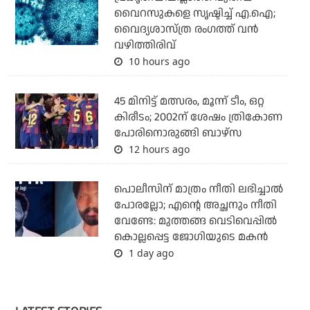
വൈറസുകളെ സൃഷ്ടിച്ച് എ.ഐ;
വൈദ്യശാസ്ത്ര രംഗത്ത് വന്‍
വഴിത്തിരിവ്
10 hours ago
45 മിനിട്ട് മത്സരം, മൂന്ന് ടീം, ഒറ്റ
കിരീടം; 2002ന് ശേഷം ത്രികോണ
പോരിനൊരുങ്ങി ബാഴ്‌സ
12 hours ago
പൊലീസിന് മാത്രം നീതി ലഭിച്ചാല്‍
പോരല്ലോ; എന്റെ അച്ഛനും നീതി
വേണ്ടേ: മുത്തങ്ങ വെടിവെപ്പില്‍
കൊല്ലപ്പെട്ട ജോഗിയുടെ മകന്‍
1 day ago