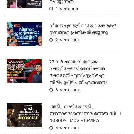
ചെയ്യുന്നത്
1 week ago
വീണ്ടും ഇരുട്ടിലായോ കേരളം?
ജനങ്ങൾ പ്രതികരിക്കുന്നു
2 weeks ago
23 വർഷത്തിന് ശേഷം
കോഴിക്കോട് മെഡിക്കൽ
കോളേജ് എസ്.എഫ്.ഐ
തിരിച്ചുപിടിച്ചത് എങ്ങനെ?
3 weeks ago
അടി... അടിയോടടി...
ഇതൊരൊന്നൊന്നര നോബഡി | I
NOBODY | MOVIE REVIEW
4 weeks ago