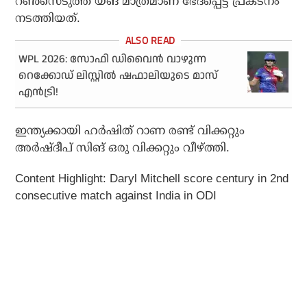
റണ്‍സെടുത്ത യങ് മാത്രമാണ് ഭേദപ്പെട്ട പ്രകടനം
നടത്തിയത്.
WPL 2026: സോഫി ഡിവൈന്‍ വാഴുന്ന
റെക്കോഡ് ലിസ്റ്റില്‍ ഷഫാലിയുടെ മാസ്
എന്‍ട്രി!
ഇന്ത്യക്കായി ഹര്‍ഷിത് റാണ രണ്ട് വിക്കറ്റും
അര്‍ഷ്ദീപ് സിങ് ഒരു വിക്കറ്റും വീഴ്ത്തി.
Content Highlight: Daryl Mitchell score century in 2nd
consecutive match against India in ODI