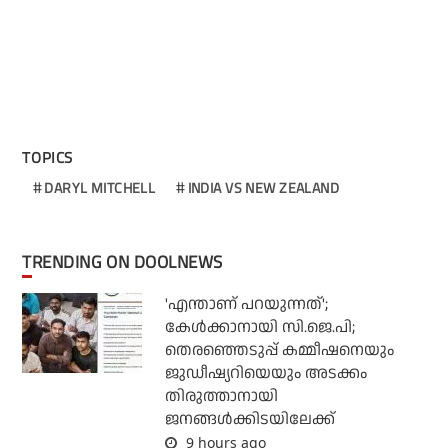
TOPICS
DARYL MITCHELL
INDIA VS NEW ZEALAND
TRENDING ON DOOLNEWS
'എന്താണ് പറയുന്നത്';
കേള്‍ക്കാനായി സി.ജെ.പി;
തെരഞ്ഞെടുപ്പ് കമ്മീഷനെയും
ജുഡീഷ്യറിയെയും അടക്കം
തിരുത്താനായി
ജനങ്ങള്‍ക്കിടയിലേക്ക്
9 hours ago