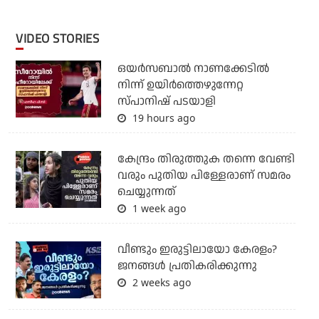
VIDEO STORIES
ഒയര്‍സബാൽ നാണക്കേടിൽ
നിന്ന് ഉയിർത്തെഴുന്നേറ്റ
സ്പാനിഷ് പടയാളി
19 hours ago
കേന്ദ്രം തിരുത്തുക തന്നെ വേണ്ടി
വരും പുതിയ പിള്ളേരാണ് സമരം
ചെയ്യുന്നത്
1 week ago
വീണ്ടും ഇരുട്ടിലായോ കേരളം?
ജനങ്ങൾ പ്രതികരിക്കുന്നു
2 weeks ago