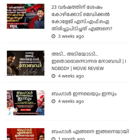
23 വർഷത്തിന് ശേഷം
കോഴിക്കോട് മെഡിക്കൽ
കോളേജ് എസ്.എഫ്.ഐ
തിരിച്ചുപിടിച്ചത് എങ്ങനെ?
3 weeks ago
അടി... അടിയോടടി...
ഇതൊരൊന്നൊന്നര നോബഡി | I
NOBODY | MOVIE REVIEW
4 weeks ago
ബംഗാള്‍ ഇന്നലെയും ഇന്നും
4 weeks ago
ബം​ഗാൾ എങ്ങനെ ഇങ്ങനെയായി
1 month ago