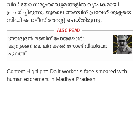
വീഡിയോ സമൂഹമാധ്യമങ്ങളില്‍ വ്യാപകമായി
പ്രചരിച്ചിരുന്നു. ജൂലൈ അഞ്ചിന് പ്രവേശ് ശുക്ലയെ
സിദ്ധി പൊലീസ് അറസ്റ്റ് ചെയ്തിരുന്നു.
‘ഈശ്വരൻ ലഞ്ചിന് പോയപ്പോൾ’:
കുറുക്കനിലെ ലിറിക്കൽ സോങ് വീഡിയോ
പുറത്ത്
Content Highlight: Dalit worker’s face smeared with
human excrement in Madhya Pradesh