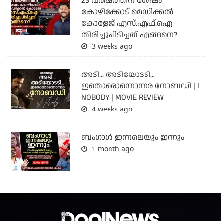
23 വർഷത്തിന് ശേഷം
കോഴിക്കോട് മെഡിക്കൽ
കോളേജ് എസ്.എഫ്.ഐ
തിരിച്ചുപിടിച്ചത് എങ്ങനെ?
3 weeks ago
അടി... അടിയോടടി...
ഇതൊരൊന്നൊന്നര നോബഡി | I
NOBODY | MOVIE REVIEW
4 weeks ago
ബംഗാള്‍ ഇന്നലെയും ഇന്നും
1 month ago