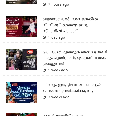
7 hours ago
ഒയര്‍സബാൽ നാണക്കേടിൽ
നിന്ന് ഉയിർത്തെഴുന്നേറ്റ
സ്പാനിഷ് പടയാളി
1 day ago
കേന്ദ്രം തിരുത്തുക തന്നെ വേണ്ടി
വരും പുതിയ പിള്ളേരാണ് സമരം
ചെയ്യുന്നത്
1 week ago
വീണ്ടും ഇരുട്ടിലായോ കേരളം?
ജനങ്ങൾ പ്രതികരിക്കുന്നു
3 weeks ago