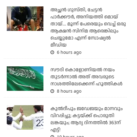
അച്ഛന്‍ ഗുസ്തി, ചേട്ടന്‍
പാര്‍ക്കൗര്‍, അനിയത്തി മൊയ്
തായ്.... മൂന്ന് പേരെയും വെച്ച് ഒരു
ആക്ഷന്‍ സിനിമ ആരെങ്കിലും
ചെയ്യുമോ എന്ന് സോഷ്യല്‍
മീഡിയ
6 hours ago
സൗദി കൊളോണിയല്‍ നയം
തുടര്‍ന്നാല്‍ അത് അവരുടെ
നാശത്തിലേക്കെന്ന് ഹൂത്തികള്‍
8 hours ago
കുല്‍ദീപും ജഡേജയും മാനവും
വിറപ്പിച്ചു; കട്ടയ്ക്ക് പൊരുതി
ലങ്കയും; ആദ്യ ദിനത്തില്‍ 363ന്
എട്ട്!
10 hours ago