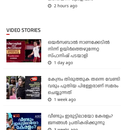
2 hours ago
VIDEO STORIES
ഒയര്‍സബാൽ നാണക്കേടിൽ
നിന്ന് ഉയിർത്തെഴുന്നേറ്റ
സ്പാനിഷ് പടയാളി
1 day ago
കേന്ദ്രം തിരുത്തുക തന്നെ വേണ്ടി
വരും പുതിയ പിള്ളേരാണ് സമരം
ചെയ്യുന്നത്
1 week ago
വീണ്ടും ഇരുട്ടിലായോ കേരളം?
ജനങ്ങൾ പ്രതികരിക്കുന്നു
3 weeks ago