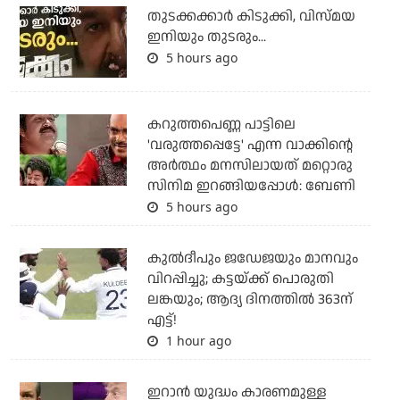
തുടക്കക്കാര്‍ കിടുക്കി, വിസ്മയ
ഇനിയും തുടരും...
5 hours ago
കറുത്തപെണ്ണ പാട്ടിലെ
'വരുത്തപ്പെട്ടേ' എന്ന വാക്കിന്റെ
അർത്ഥം മനസിലായത് മറ്റൊരു
സിനിമ ഇറങ്ങിയപ്പോൾ: ബേണി
5 hours ago
കുല്‍ദീപും ജഡേജയും മാനവും
വിറപ്പിച്ചു; കട്ടയ്ക്ക് പൊരുതി
ലങ്കയും; ആദ്യ ദിനത്തില്‍ 363ന്
എട്ട്!
1 hour ago
ഇറാന്‍ യുദ്ധം കാരണമുള്ള