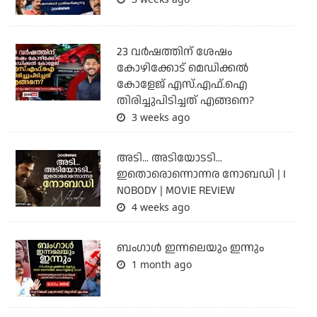
23 വർഷത്തിന് ശേഷം
കോഴിക്കോട് മെഡിക്കൽ
കോളേജ് എസ്.എഫ്.ഐ
തിരിച്ചുപിടിച്ചത് എങ്ങനെ?
3 weeks ago
അടി... അടിയോടടി...
ഇതൊരൊന്നൊന്നര നോബഡി | I
NOBODY | MOVIE REVIEW
4 weeks ago
ബംഗാള്‍ ഇന്നലെയും ഇന്നും
1 month ago