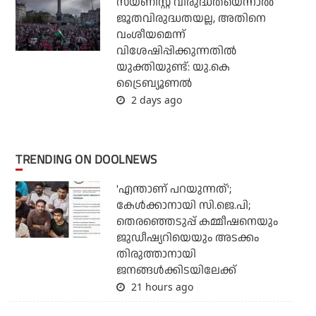
സയണിസ്റ്റ് വിരുദ്ധതയെന്നാല്‍
ജൂതവിരുദ്ധതയല്ല, അതിനെ
വംശീയമെന്ന്
വിശേഷിപ്പിക്കുന്നതില്‍
യുക്തിയുണ്ട്: യു.കെ
ട്രൈബ്യൂണല്‍
2 days ago
TRENDING ON DOOLNEWS
'എന്താണ് പറയുന്നത്';
കേള്‍ക്കാനായി സി.ജെ.പി;
തെരഞ്ഞെടുപ്പ് കമ്മീഷനെയും
ജുഡീഷ്യറിയെയും അടക്കം
തിരുത്താനായി
ജനങ്ങള്‍ക്കിടയിലേക്ക്
21 hours ago