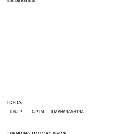
Maharashtra
TOPICS
B.J.P
C.P.I.M
MAHARASHTRA
TRENDING ON DOOLNEWS