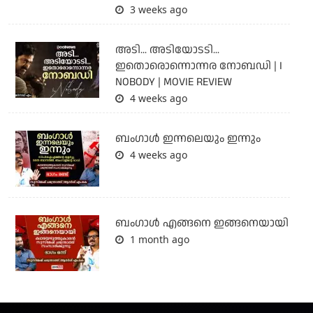
3 weeks ago
അടി... അടിയോടടി...
ഇതൊരൊന്നൊന്നര നോബഡി | I
NOBODY | MOVIE REVIEW
4 weeks ago
ബംഗാള്‍ ഇന്നലെയും ഇന്നും
4 weeks ago
ബം​ഗാൾ എങ്ങനെ ഇങ്ങനെയായി
1 month ago