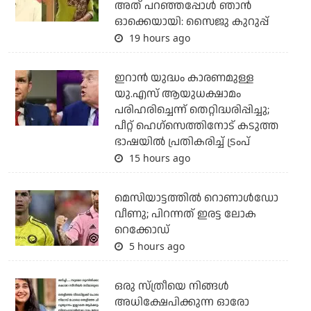
അത് പറഞ്ഞപ്പോള്‍ ഞാന്‍
ഓക്കെയായി: സൈജു കുറുപ്പ്
19 hours ago
ഇറാന്‍ യുദ്ധം കാരണമുള്ള
യു.എസ് ആയുധക്ഷാമം
പരിഹരിച്ചെന്ന് തെറ്റിദ്ധരിപ്പിച്ചു;
പീറ്റ് ഹെഗ്‌സെത്തിനോട് കടുത്ത
ഭാഷയില്‍ പ്രതികരിച്ച് ട്രംപ്
15 hours ago
മെസിയാട്ടത്തില്‍ റൊണാള്‍ഡോ
വീണു; പിറന്നത് ഇരട്ട ലോക
റെക്കോഡ്
5 hours ago
ഒരു സ്ത്രീയെ നിങ്ങള്‍
അധിക്ഷേപിക്കുന്ന ഓരോ