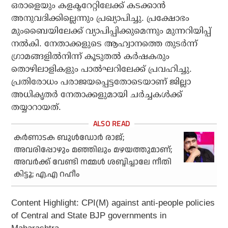
ഒരാളെയും കളക്ടറേറ്റിലേക്ക് കടക്കാന്‍
അനുവദിക്കില്ലെന്നും പ്രഖ്യാപിച്ചു. പ്രക്ഷോഭം
മുംബൈയിലേക്ക് വ്യാപിപ്പിക്കുമെന്നും മുന്നറിയിപ്പ്
നല്‍കി. നേതാക്കളുടെ ആഹ്വാനത്തെ തുടര്‍ന്ന്
ഗ്രാമങ്ങളില്‍നിന്ന് കൂടുതല്‍ കര്‍ഷകരും
തൊഴിലാളികളും പാല്‍ഘറിലേക്ക് പ്രവഹിച്ചു.
പ്രതിരോധം പരാജയപ്പെട്ടതോടെയാണ് ജില്ലാ
അധികൃതര്‍ നേതാക്കളുമായി ചര്‍ച്ചകള്‍ക്ക്
തയ്യാറായത്.
കർണാടക ബുൾഡോർ രാജ്;
അവരിപ്പോഴും മഞ്ഞിലും മഴയത്തുമാണ്;
അവർക്ക് വേണ്ടി നമ്മൾ ശബ്ദിച്ചാലേ നീതി
കിട്ടൂ; എ.എ റഹീം
Content Highlight:
CPI(M) against anti-people policies
of Central and State BJP governments in