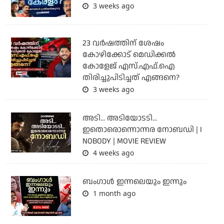
3 weeks ago
23 വർഷത്തിന് ശേഷം
കോഴിക്കോട് മെഡിക്കൽ
കോളേജ് എസ്.എഫ്.ഐ
തിരിച്ചുപിടിച്ചത് എങ്ങനെ?
3 weeks ago
അടി... അടിയോടടി...
ഇതൊരൊന്നൊന്നര നോബഡി | I
NOBODY | MOVIE REVIEW
4 weeks ago
ബംഗാള്‍ ഇന്നലെയും ഇന്നും
1 month ago