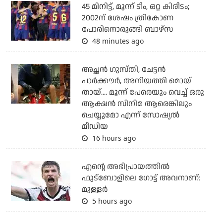
45 മിനിട്ട്, മൂന്ന് ടീം, ഒറ്റ കിരീടം;
2002ന് ശേഷം ത്രികോണ
പോരിനൊരുങ്ങി ബാഴ്‌സ
48 minutes ago
അച്ഛന്‍ ഗുസ്തി, ചേട്ടന്‍
പാര്‍ക്കൗര്‍, അനിയത്തി മൊയ്
തായ്.... മൂന്ന് പേരെയും വെച്ച് ഒരു
ആക്ഷന്‍ സിനിമ ആരെങ്കിലും
ചെയ്യുമോ എന്ന് സോഷ്യല്‍
മീഡിയ
16 hours ago
എന്റെ അഭിപ്രായത്തില്‍
ഫുട്‌ബോളിലെ ഗോട്ട് അവനാണ്:
മുള്ളര്‍
5 hours ago