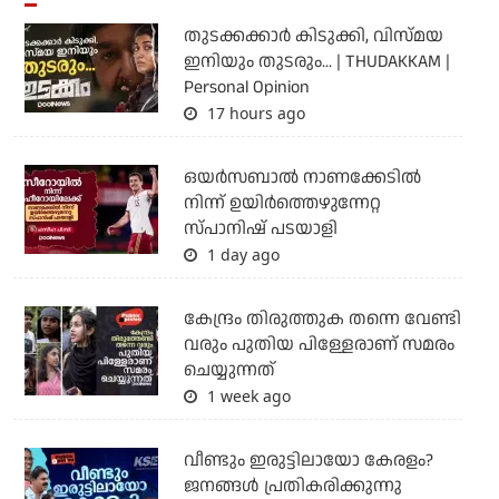
തുടക്കക്കാര്‍ കിടുക്കി, വിസ്മയ
ഇനിയും തുടരും... | THUDAKKAM |
Personal Opinion
17 hours ago
ഒയര്‍സബാൽ നാണക്കേടിൽ
നിന്ന് ഉയിർത്തെഴുന്നേറ്റ
സ്പാനിഷ് പടയാളി
1 day ago
കേന്ദ്രം തിരുത്തുക തന്നെ വേണ്ടി
വരും പുതിയ പിള്ളേരാണ് സമരം
ചെയ്യുന്നത്
1 week ago
വീണ്ടും ഇരുട്ടിലായോ കേരളം?
ജനങ്ങൾ പ്രതികരിക്കുന്നു