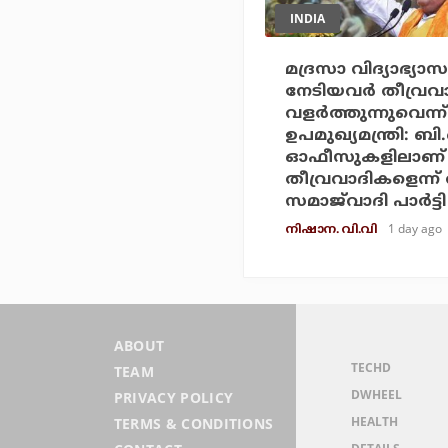
INDIA
മദ്രസാ വിദ്യാഭ്യാസ
നേടിയവര്‍ തീവ്രവാ
വളര്‍ത്തുന്നുവെന്ന
ഉപമുഖ്യമന്ത്രി: ബി
ഓഫീസുകളിലാണ്
തീവ്രവാദികളെന്ന് തി
സമാജ്‌വാദി പാര്‍ട്ടി
1 day ago
നിഷാന. വി.വി
ABOUT
TECHD
TEAM
DWHEEL
PRIVACY POLICY
HEALTH
TERMS & CONDITIONS