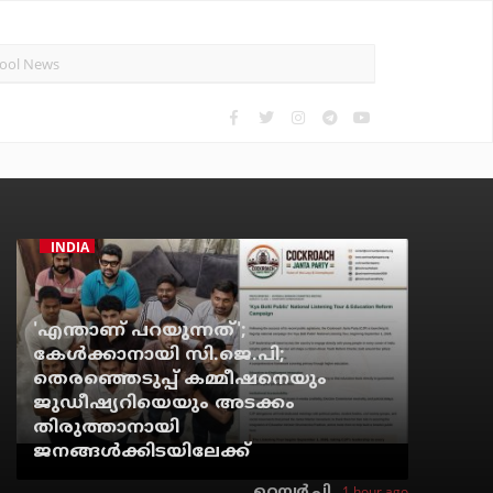
INDIA
'എന്താണ് പറയുന്നത്';
കേള്‍ക്കാനായി സി.ജെ.പി;
തെരഞ്ഞെടുപ്പ് കമ്മീഷനെയും
ജുഡീഷ്യറിയെയും അടക്കം
തിരുത്താനായി
ജനങ്ങള്‍ക്കിടയിലേക്ക്
1 hour ago
റെന്വര്‍ പി