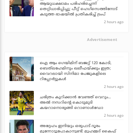
ആയുധക്ഷാമം പരിഹരിച്ചെന്ന്
തെറ്റിധാരിപ്പിച്ചു; പീറ്റ് ഹെഗ്‌സെത്തിനോട്
കടുത്ത ഭാഷയില്‍ പ്രതികരിച്ച് ട്രംപ്
2 hours ago
Advertisement
ഐ ആം ഗെയിമിന് ബജറ്റ് 120 കോടി,
ബെത്‌ലഹേമിനും ഖലീഫയ്ക്കും ഇത്ര;
വൈറലായി സിനിമാ പേജുകളിലെ
റിപ്പോര്‍ട്ടുകള്‍
2 hours ago
ചരിത്രം കുറിക്കാന്‍ വേണ്ടത് വെറും...
അല്‍ നസറിന്റെ കൊടുമുടി
കയറാനൊരുങ്ങി റൊണാള്‍ഡോ
2 hours ago
അദ്ദേഹം ഇനിയും ഒരുപാട് ദൂരം
മുന്നോട്ടുപോകാനുണ്ട്: മുഹമ്മദ് കൈഫ്