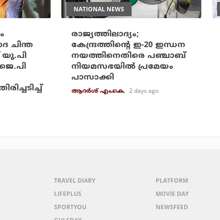
NATIONAL NEWS
ം
രാജ്യത്തിലാദ്യം;
ദ ചിന്ത
കേന്ദ്രത്തിന്റെ ഇ-20 ഇന്ധന
് യു.പി
നയത്തിനെതിരെ പഞ്ചാബ്
.ജെ.പി
നിയമസഭയില്‍ പ്രമേയം
പാസാക്കി
രിച്ചടിച്ച്
2 days ago
ആദർശ് എം.കെ.
TRAVEL DIARY
PLATFORM
LIFEPLUS
MOVIE DAY
SPORTYOU
NEWSFEED