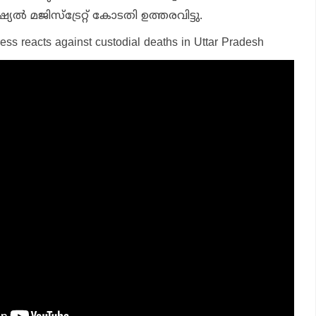
ല്‍ മജിസ്ട്രേറ്റ് കോടതി ഉത്തരവിട്ടു.
ss reacts against custodial deaths in Uttar Pradesh