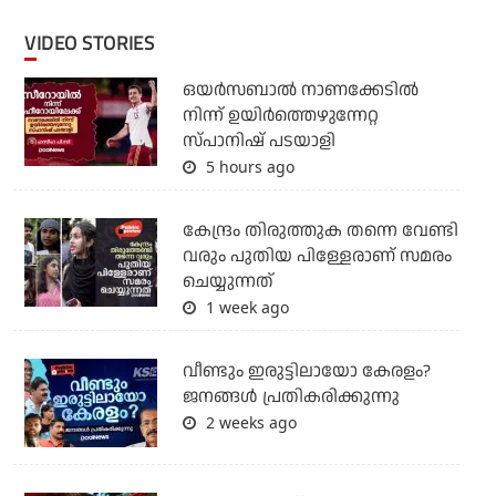
VIDEO STORIES
ഒയര്‍സബാൽ നാണക്കേടിൽ
നിന്ന് ഉയിർത്തെഴുന്നേറ്റ
സ്പാനിഷ് പടയാളി
5 hours ago
കേന്ദ്രം തിരുത്തുക തന്നെ വേണ്ടി
വരും പുതിയ പിള്ളേരാണ് സമരം
ചെയ്യുന്നത്
1 week ago
വീണ്ടും ഇരുട്ടിലായോ കേരളം?
ജനങ്ങൾ പ്രതികരിക്കുന്നു
2 weeks ago