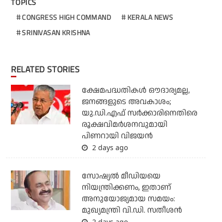
TOPICS
CONGRESS HIGH COMMAND
KERALA NEWS
SRINIVASAN KRISHNA
RELATED STORIES
ക്ഷേമപദ്ധതികള്‍ ഔദാര്യമല്ല,
ജനങ്ങളുടെ അവകാശം;
യു.ഡി.എഫ് സര്‍ക്കാരിനെതിരെ
രൂക്ഷവിമര്‍ശനവുമായി
പിണറായി വിജയന്‍
2 days ago
സോഷ്യല്‍ മീഡിയയെ
നിയന്ത്രിക്കണം, ഇതാണ്
അനുയോജ്യമായ സമയം:
മുഖ്യമന്ത്രി വി.ഡി. സതീശന്‍
2 days ago