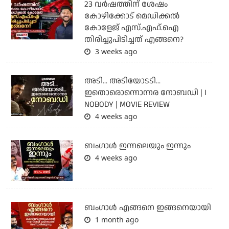
23 വർഷത്തിന് ശേഷം
കോഴിക്കോട് മെഡിക്കൽ
കോളേജ് എസ്.എഫ്.ഐ
തിരിച്ചുപിടിച്ചത് എങ്ങനെ?
3 weeks ago
അടി... അടിയോടടി...
ഇതൊരൊന്നൊന്നര നോബഡി | I
NOBODY | MOVIE REVIEW
4 weeks ago
ബംഗാള്‍ ഇന്നലെയും ഇന്നും
4 weeks ago
ബം​ഗാൾ എങ്ങനെ ഇങ്ങനെയായി
1 month ago